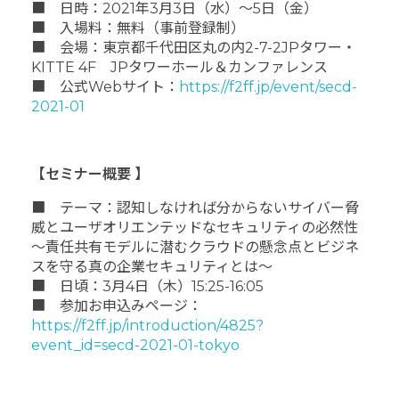
■ 日時：2021年3月3日（水）～5日（金）
■ 入場料：無料（事前登録制）
■ 会場：東京都千代田区丸の内2-7-2JPタワー・
KITTE 4F JPタワーホール＆カンファレンス
■ 公式Webサイト：
https://f2ff.jp/event/secd-
2021-01
【セミナー概要 】
■ テーマ：認知しなければ分からないサイバー脅
威とユーザオリエンテッドなセキュリティの必然性
～責任共有モデルに潜むクラウドの懸念点とビジネ
スを守る真の企業セキュリティとは～
■ 日頃：3月4日（木）15:25-16:05
■ 参加お申込みページ：
https://f2ff.jp/introduction/4825?
event_id=secd-2021-01-tokyo