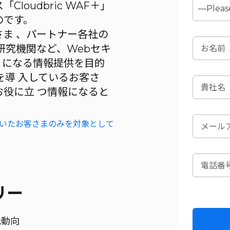
loudbric WAF＋」
のです。
お客さま 、パートナー各社の
研究機関など、Webセキ
 になる情報提供を目的
を導 入しているお客さ
お役に立 つ情報になると
だいたお客さまのみを対象として
リー
元動向