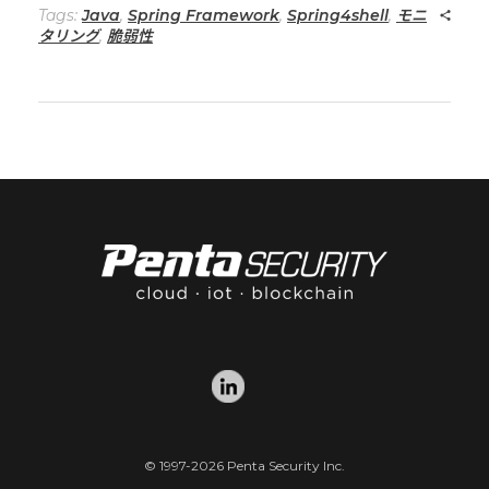
Tags:
Java
,
Spring Framework
,
Spring4shell
,
モニ
タリング
,
脆弱性
© 1997-2026 Penta Security Inc.