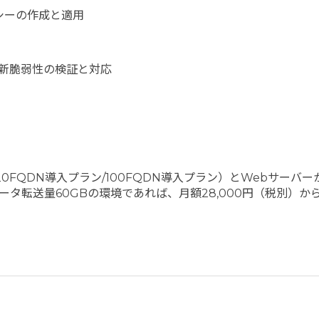
シーの作成と適用
る最新脆弱性の検証と対応
数（最大20FQDN導入プラン/100FQDN導入プラン）とWeb
データ転送量60GBの環境であれば、月額28,000円（税別）か