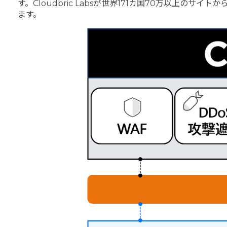
す。Cloudbric Labsが世界171カ国70万以上
ます。