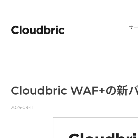
サ
Cloudbric WAF+
2025-09-11