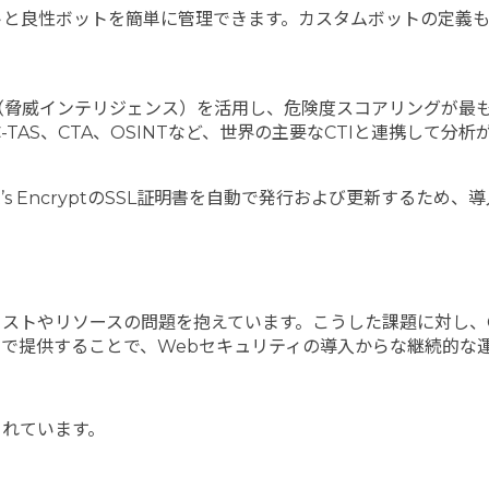
トと良性ボットを簡単に管理できます。カスタムボットの定義
のCTI（脅威インテリジェンス）を活用し、危険度スコアリングが最
-TAS、CTA、OSINTなど、世界の主要なCTIと連携して分
。Let’s EncryptのSSL証明書を自動で発行および更新する
トやリソースの問題を抱えています。こうした課題に対し、Clou
で提供することで、Webセキュリティの導入からな継続的な
まれています。