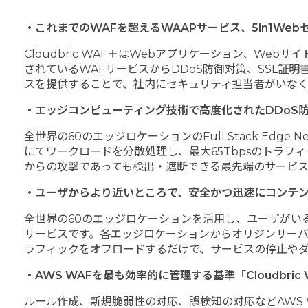
・これまでの
WAF
を超える
WAAP
サービス、
5in1Web
Cloudbric WAF＋はWebアプリケーション、W
されているWAFサービスからDDoS防御対策、SSL証
スを提供することで、社内にセキュリティ担当者がいなく
・エッジコンピューティング技術で高度化された
DDoS
全世界の60のエッジロケーションのFull Stack Ed
にてワークロードを分散処理し、最大65Tbpsのトラフ
からの攻撃であっても検出・遮断できる最先端のサービス
・ユーザからより近いところで、安全かつ迅速にコンテ
全世界の60のエッジロケーションを活用し、ユーザがい
サービスです。各エッジロケーションからオリジンサーバに
ラフィックをオフロードするだけで、サービスの停止や
・
AWS WAF
を最も効率的に管理する基準「
Cloudbric
ルール作成、新規脆弱性の対応、誤検知の対応などAWS