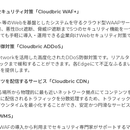
セキュリティ対策「
Cloudbric WAF+
」
ebサイト等のWebを基盤としたシステムを守るクラウド型WAA
明書、悪性Bot遮断、脅威IP遮断まで5つのセキュリティ機能
ても手軽に導入・運用できる企業向けWebセキュリティ対策
防御対策「
Cloudbric ADDoS
」
ge Networkを活用した高度化されたDDoS防御対策です。リ
ィックまで緩和することができます。各Edgeにて不正なふる
を提供します。
ンツを配信するサービス「
Cloudbric CDN
」
る場所から物理的に最も近いネットワーク拠点にてコンテンツ
配信されるトラフィックを分散処理するため、トラフィックが急増
ダウンタイムを最小化することができ、安定かつ円滑なサービス
 WMS
」
 WAFの導入から利用までセキュリティ専門家がサポートする