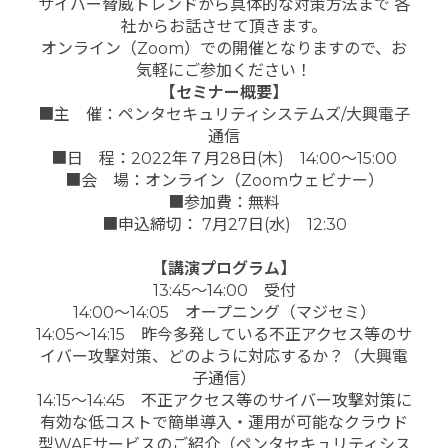
サイバー脅威トレンドから具体的な対策方法まで 各
社からお話させて頂きます。
オンライン（Zoom）での開催となりますので、お
気軽にご参加ください！
【セミナー概要】
■主 催：ペンタセキュリティシステムズ/大興電子
通信
■日 程：2022年７月28日(木) 14:00～15:00
■会 場：オンライン（Zoomウェビナー）
■参加費：無料
■申込締切： 7月27日(水) 12:30
【講演プログラム】
13:45～14:00 受付
14:00～14:05 オープニング（マジセミ）
14:05～14:15 昨今多発している不正アクセス等のサ
イバー攻撃対策、どのように対応するか？（大興電
子通信）
14:15～14:45 不正アクセス等のサイバー攻撃対策に
有効な低コストで簡単導入・運用が可能なクラウド
型WAFサービスのご紹介（ペンタセキュリティシス