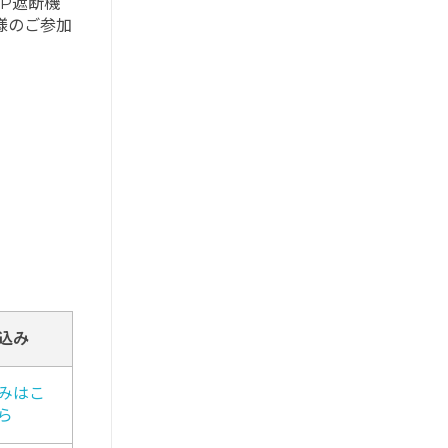
IP遮断機
様のご参加
。
込み
みはこ
ら