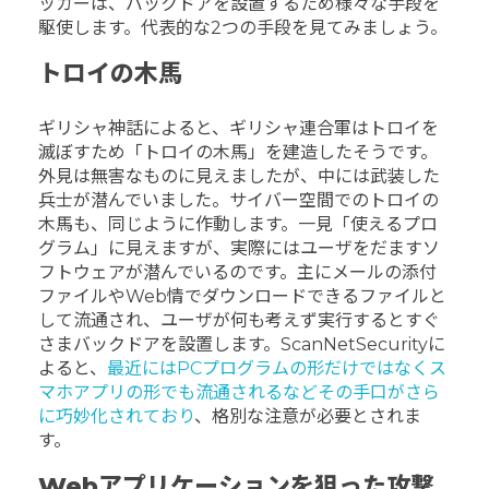
ッカーは、バックドアを設置するため様々な手段を
駆使します。代表的な2つの手段を見てみましょう。
トロイの木馬
ギリシャ神話によると、ギリシャ連合軍はトロイを
滅ぼすため「トロイの木馬」を建造したそうです。
外見は無害なものに見えましたが、中には武装した
兵士が潜んでいました。サイバー空間でのトロイの
木馬も、同じように作動します。一見「使えるプロ
グラム」に見えますが、実際にはユーザをだますソ
フトウェアが潜んでいるのです。主にメールの添付
ファイルやWeb情でダウンロードできるファイルと
して流通され、ユーザが何も考えず実行するとすぐ
さまバックドアを設置します。ScanNetSecurityに
よると、
最近にはPCプログラムの形だけではなくス
マホアプリの形でも流通されるなどその手口がさら
に巧妙化されており
、格別な注意が必要とされま
す。
Webアプリケーションを狙った攻撃