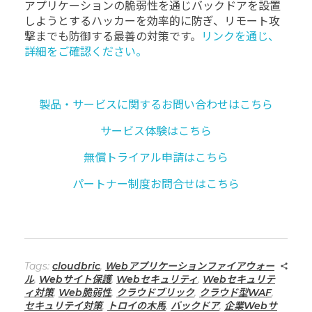
アプリケーションの脆弱性を通じバックドアを設置
しようとするハッカーを効率的に防ぎ、リモート攻
撃までも防御する最善の対策です。
リンクを通じ、
詳細をご確認ください。
製品・サービスに関するお問い合わせはこちら
サービス体験はこちら
無償トライアル申請はこちら
パートナー制度お問合せはこちら
Tags:
cloudbric
,
Ｗebアプリケーションファイアウォー
ル
,
Webサイト保護
,
Webセキュリティ
,
Webセキュリテ
ィ対策
,
Web脆弱性
,
クラウドブリック
,
クラウド型WAF
,
セキュリテイ対策
,
トロイの木馬
,
バックドア
,
企業Webサ