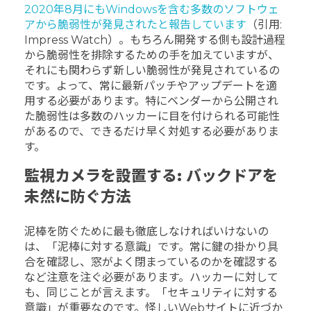
2020年8月にもWindowsを含む多数のソフトウェ
アから脆弱性が発見されたと報告しています
（引用:
Impress Watch）。もちろん開発する側も設計過程
から脆弱性を排除するための手を加えていますが、
それにも関わらず新しい脆弱性が発見されているの
です。よって、常に最新パッチやアップデートを適
用する必要があります。特にベンダーから公開され
た脆弱性は多数のハッカーに目を付けられる可能性
があるので、できるだけ早く対処する必要がありま
す。
監視カメラを設置する: バックドアを
未然に防ぐ方法
泥棒を防ぐために最も徹底しなければいけないの
は、「泥棒に対する意識」です。常に鍵の掛かり具
合を確認し、窓がよく閉まっているのかを確認する
など注意を注ぐ必要があります。ハッカーに対して
も、同じことが言えます。「セキュリティに対する
意識」が重要なのです。怪しいWebサイトに近づか