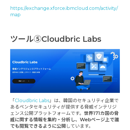
https://exchange.xforce.ibmcloud.com/activity/
map
ツール⑤Cloudbric Labs
「
Cloudbric Labs
」は、韓国のセキュリティ企業で
あるペンタセキュリティが提供する脅威インテリジ
ェンス公開プラットフォームです。
世界171カ国の脅
威に関する情報を集約・分析し、Webページ上で誰
でも閲覧できるように公開
しています。