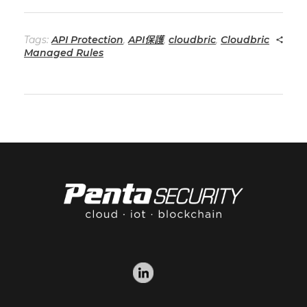
Tags:
API Protection
,
API保護
,
cloudbric
,
Cloudbric
Managed Rules