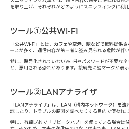
スニッフィング攻撃では、通信内容の傍受に使われる特定の
を取り上げ、それぞれがどのようにスニッフィングに利
ツール①公共Wi-Fi
「公共Wi-Fi」とは、
カフェや空港、駅などで無料提供さ
ースが多く、通信内容が第三者に盗み見られる危険が伴
特に、暗号化されていないWi-Fiやパスワードが不要
と、悪用される恐れがあります。接続先に鍵マークが表示
ツール②LANアナライザ
「LANアナライザ」は、
LAN（構内ネットワーク）を
認したり、トラブルの原因を調べたりする目的で使われ
特に、有線LANで「リピータハブ」を使っている場合は
す。そのため、本来の送信先ではない端末でも、LANア