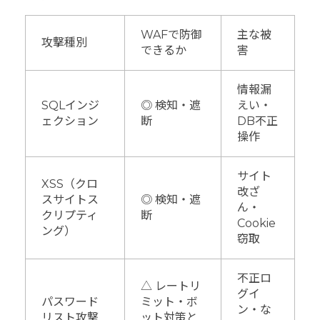
WAFで防御
主な被
攻撃種別
できるか
害
情報漏
SQLインジ
◎ 検知・遮
えい・
ェクション
断
DB不正
操作
サイト
XSS（クロ
改ざ
スサイトス
◎ 検知・遮
ん・
クリプティ
断
Cookie
ング）
窃取
不正ロ
△ レートリ
グイ
パスワード
ミット・ボ
ン・な
リスト攻撃
ット対策と