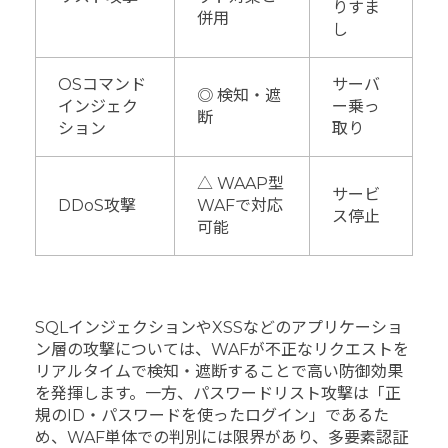
りすま
併用
し
OSコマンド
サーバ
◎ 検知・遮
インジェク
ー乗っ
断
ション
取り
△ WAAP型
サービ
DDoS攻撃
WAFで対応
ス停止
可能
SQLインジェクションやXSSなどのアプリケーショ
ン層の攻撃については、WAFが不正なリクエストを
リアルタイムで検知・遮断することで高い防御効果
を発揮します。一方、パスワードリスト攻撃は「正
規のID・パスワードを使ったログイン」であるた
め、WAF単体での判別には限界があり、多要素認証