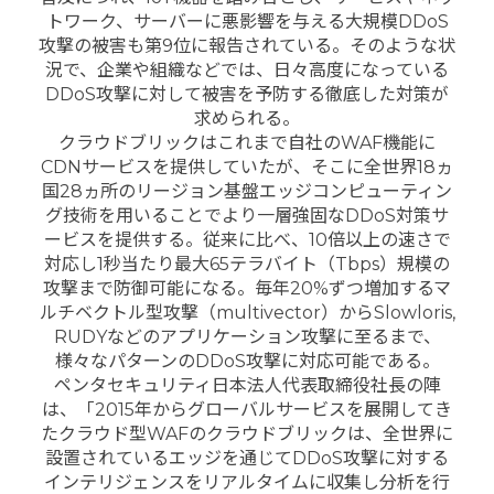
トワーク、サーバーに悪影響を与える大規模DDoS
攻撃の被害も第9位に報告されている。そのような状
況で、企業や組織などでは、日々高度になっている
DDoS攻撃に対して被害を予防する徹底した対策が
求められる。
クラウドブリックはこれまで自社のWAF機能に
CDNサービスを提供していたが、そこに全世界18ヵ
国28ヵ所のリージョン基盤エッジコンピューティン
グ技術を用いることでより一層強固なDDoS対策サ
ービスを提供する。従来に比べ、10倍以上の速さで
対応し1秒当たり最大65テラバイト（Tbps）規模の
攻撃まで防御可能になる。毎年20%ずつ増加するマ
ルチベクトル型攻撃（multivector）からSlowloris,
RUDYなどのアプリケーション攻撃に至るまで、
様々なパターンのDDoS攻撃に対応可能である。
ペンタセキュリティ日本法人代表取締役社長の陣
は、「2015年からグローバルサービスを展開してき
たクラウド型WAFのクラウドブリックは、全世界に
設置されているエッジを通じてDDoS攻撃に対する
インテリジェンスをリアルタイムに収集し分析を行