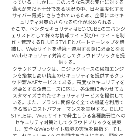
っている。しかし、このような急速な変化に対する
備えが未だ不十分である状況の中、日々高度化する
サイバー脅威にさらされているため、企業にはセキ
ュリティ対策のさらなる強化が求められる。
そこで、ペンタセキュリティはEC-CUBEのエバンジ
ェリストとして様々な情報サイト及びECサイトを制
作・管理するBLUE STYLEとパートナーシップを締
結し、Webサイトを構築・運用する際に必要となる
Webセキュリティ対策としてクラウドブリックを提
供する。
クラウドブリックは、ロジックベースの検知エンジ
ンを搭載し高い精度のセキュリティを提供するクラ
ウド型WAFサービスである。高度なセキュリティを
必要とする企業ニーズに応じ、各企業に合わせてカ
スタマイズされたセキュリティサービスを提供して
いる。また、プランに関係なく全ての機能を利用で
きる高いコストパフォーマンスを実現する。BLUE
STYLEは、Webサイトで発生しうる各種脆弱性への
セキュリティ対策としてクラウドブリックを提案
し、安全なWebサイト環境の実現を目指す。そし
て、セキュリティへの専門性をさらに高め、顧客の