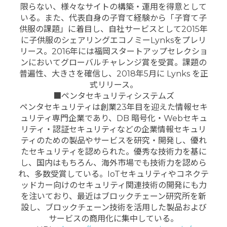
限らない、様々なサイトの構築・運用を得意として
いる。また、代表自身の子育て経験から「子育て子
供服の課題」に着目し、自社サービスとして2015年
に子供服のシェアリングエコノミーLynksをプレリ
リース。2016年には福岡スタートアップセレクショ
ンにおいてグローバルチャレンジ賞を受賞。課題の
普遍性、大きさを確信し、2018年5月に Lynks を正
式リリース。
■ペンタセキュリティシステムズ
ペンタセキュリティは創業23年目を迎えた情報セキ
ュリティ専門企業であり、DB 暗号化・Webセキュ
リティ・認証セキュリティなどの企業情報セキュリ
ティのための製品やサービスを研究・開発し、優れ
たセキュリティを認められた。優秀な技術力を基に
し、国内はもちろん、海外市場でも技術力を認めら
れ、多数受賞している。IoTセキュリティやコネクテ
ッドカー向けのセキュリティ関連技術の開発にも力
を注いており、最近はブロックチェーン研究所を新
設し、ブロックチェーン技術を活用した製品および
サービスの商用化に集中している。