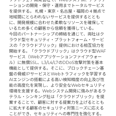
ーションの開発・保守・運用までトータルサービス
を提供する。 札幌・東京・名古屋・福岡の４拠点で
地域間にとらわれないサービスを提供するととも
に、開発規模に合わせた柔軟なリソースを確保して
いるため多くの顧客から信頼を獲得している。
今回のパートナーシップの締結を通じて、両社はク
ラウド型セキュリティ・プラットフォーム・サービ
スの「クラウドブリック」提供における相互協力を
開始する。「クラウドブリック」はクラウド型WAF
サービス（Webアプリケーションファイアウォー
ル）に無償SSL、L3/L4/L7のDDoS攻撃対策を基本
機能として提供する。そこに、ブロックチェーン基
盤の脅威IPサービスとWebトラフィックを学習する
AIエンジンの搭載による高い検知精度の向上及び性
能の高度化を実現し、より安全なWebセキュリティ
環境を支援する。Webシステム開発に強みがあるラ
テラル・シンキング社は「クラウドブリック」を提
案することで、顧客に対する提案力を上げるととも
に拡大する顧客のセキュリティ対策ニーズに応える
ことができ、セキュリティへの専門性を強化する。