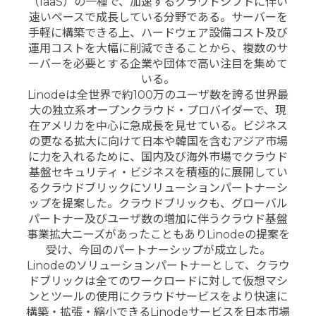
（IaaS）の一種で、加速するクラウドシフトに伴い
速いペースで成長している分野である。サーバーを
手軽に構築できる上、ハードウェア設備コスト及び
運用コストを大幅に削減できることから、複数のサ
ーバーを必要とする企業や団体で高い注目を集めて
いる。
Linodeは全世界で約100万のユーザ数を誇る世界最
大の独立系オープンクラウド・プロバイダーで、現
在アメリカを中心に急成長を見せている。ビジネス
の更なる拡大に向けて日本や韓国を含むアジア市場
に力を入れるために、国内及び海外市場でクラウド
基盤セキュリティ・ビジネスを積極的に展開してい
るクラウドブリックにソリューションパートナーシ
ップを提案した。クラウドブリックも、グローバル
パートナー及びユーザ数の増加に伴うクラウド基盤
事業拡大ニーズがあったこともありLinodeの提案を
受け、今回のパートナーシップが成立した。
Linodeのソリューションパートナーとして、クラウ
ドブリックは全てのワークロードに対して仮想マシ
ンとツールの使用にクラウドサービスをより快速に
構築・拡張・縮小できるLinodeサービスを日本市場