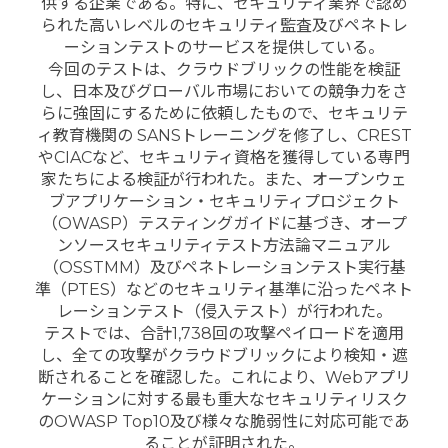
供する企業である。特に、セキュリティ業界で認め
られた高いレベルのセキュリティ監査及びペネトレ
ーションテストのサービスを提供している。
今回のテストは、クラウドブリックの性能を検証
し、日本及びグローバル市場においての競争力をさ
らに強固にするために依頼したもので、セキュリテ
ィ教育機関の SANSトレーニングを修了し、CREST
やCIACなど、セキュリティ資格を獲得している専門
家たちによる検証が行われた。また、オープンウェ
ブアプリケーション・セキュリティプロジェクト
（OWASP）テスティングガイドに基づき、オープ
ンソースセキュリティテスト方法論マニュアル
（OSSTMM）及びペネトレーションテスト実行基
準（PTES）などのセキュリティ基準に沿ったペネト
レーションテスト（侵入テスト）が行われた。
テストでは、合計1,738回の攻撃ペイロードを適用
し、全ての攻撃がクラウドブリックにより検知・遮
断されることを確認した。これにより、Webアプリ
ケーションに対する最も重大なセキュリティリスク
のOWASP Top10及び様々な脆弱性に対応可能であ
ることが証明された。