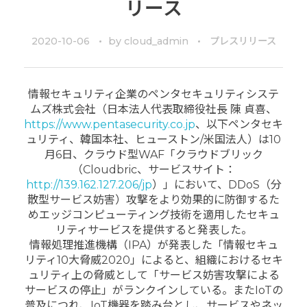
リース
2020-10-06
by
cloud_admin
プレスリリース
情報セキュリティ企業のペンタセキュリティシステ
ムズ株式会社（日本法人代表取締役社長 陳 貞喜、
https://www.pentasecurity.co.jp
、以下ペンタセキ
ュリティ、韓国本社、ヒューストン/米国法人）は10
月6日、クラウド型WAF「クラウドブリック
（Cloudbric、サービスサイト：
http://139.162.127.206/jp
）」において、DDoS（分
散型サービス妨害）攻撃をより効果的に防御するた
めエッジコンピューティング技術を適用したセキュ
リティサービスを提供すると発表した。
情報処理推進機構（IPA）が発表した「情報セキュ
リティ10大脅威2020」によると、組織におけるセキ
ュリティ上の脅威として「サービス妨害攻撃による
サービスの停止」がランクインしている。またIoTの
普及につれ、IoT機器を踏み台とし、サービスやネッ