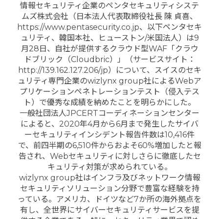
情報セキュリティ企業のペンタセキュリティシステ
ムズ株式会社（日本法人代表取締役社長 陳 貞喜、
https://www.pentasecurity.co.jp、以下ペンタセキ
ュリティ、韓国本社、ヒューストン/米国法人）は9
月28日、自社が提供するクラウド型WAF「クラウ
ドブリック（Cloudbric）」（サービスサイト：
http://139.162.127.206/jp）について、スイスのセキ
ュリティ専門企業のwizlynx group社によるWebア
プリケーションペネトレーションテスト（侵入テス
ト）で優秀な成績を納めたことを明らかにした。
一般社団法人JPCERTコーディネーションセンター
によると、2020年4月から6月まで発生したサイバ
ーセキュリティインシデント報告件数は10,416件
で、前四半期の6,510件からおよそ60%増加したと報
告され、Webセキュリティに対しさらに徹底したセ
キュリティ対策が求められている。
wizlynx group社はインフラ及びネットワーク情報
セキュリティソリューション分野で豊富な経験を持
っている。アメリカ、ドイツなど7か所の海外拠点を
有し、全世界にサイバーセキュリティサービスを提