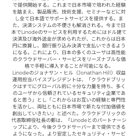
で提供開始する。これまで日本市場で培われた経験
を踏まえ、製品販売、技術支援、セミナーなどに対
し全て日本語でサポートサービスを提供する。ま
た、決済システムの不便さも解消される。今まで日
本でLinodeのサービスを利用するためにはドル建て
決済及び海外送金が求められたが、これからは日本
円に換算し、銀行振り込み決済で支払いできるよう
になる。これにより、日本の多くのユーザは高性能
のクラウドサーバー・サービスをリーズナブルな価
格で手軽に導入することが可能になる。
Linodeのジョナサン・ヒル（Jonathan Hill）収益
運用担当バイスプレジデントは、「クラウドブリッ
クはすでにグローバル的に十分な力量を持ち、多く
のユーザから信頼されているセキュリティ企業であ
ると思う」とし「これからはお互いの経験と専門性
を活かし、両社ともに日本市場で新たな付加価値を
創出していきたい」と述べた。クラウドブリックの
代表取締役社長の鄭は、「Linodeとのパートナーシ
ップにより、今後クラウドサーバーまで提供できる
ようになった。より安定したセキュリティ・サービ