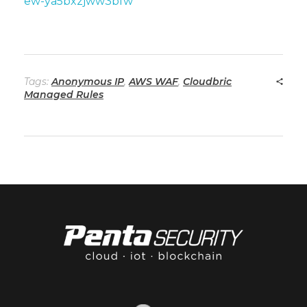
ew-ya5bxzjww3bfw
Tags:
Anonymous IP
,
AWS WAF
,
Cloudbric
Managed Rules