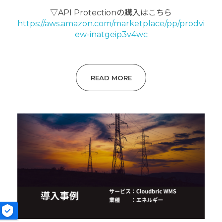
▽API Protectionの購入はこちら
https://aws.amazon.com/marketplace/pp/prodvi
ew-inatgeip3v4wc
READ MORE