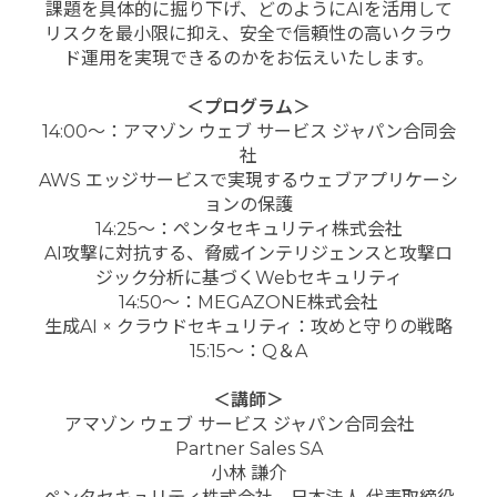
課題を具体的に掘り下げ、どのようにAIを活用して
リスクを最小限に抑え、安全で信頼性の高いクラウ
ド運用を実現できるのかをお伝えいたします。
＜プログラム＞
14:00～：アマゾン ウェブ サービス ジャパン合同会
社
AWS エッジサービスで実現するウェブアプリケーシ
ョンの保護
14:25～：ペンタセキュリティ株式会社
AI攻撃に対抗する、脅威インテリジェンスと攻撃ロ
ジック分析に基づくWebセキュリティ
14:50～：MEGAZONE株式会社
生成AI × クラウドセキュリティ：攻めと守りの戦略
15:15～：Q＆A
＜講師＞
アマゾン ウェブ サービス ジャパン合同会社
Partner Sales SA
小林 謙介