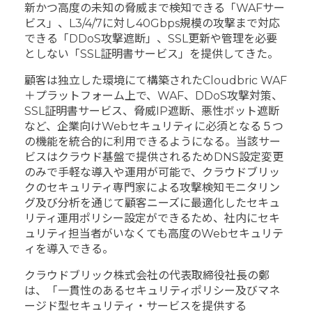
新かつ高度の未知の脅威まで検知できる「WAFサー
ビス」、L3/4/7に対し40Gbps規模の攻撃まで対応
できる「DDoS攻撃遮断」、SSL更新や管理を必要
としない「SSL証明書サービス」を提供してきた。
顧客は独立した環境にて構築されたCloudbric WAF
＋プラットフォーム上で、WAF、DDoS攻撃対策、
SSL証明書サービス、脅威IP遮断、悪性ボット遮断
など、企業向けWebセキュリティに必須となる５つ
の機能を統合的に利用できるようになる。当該サー
ビスはクラウド基盤で提供されるためDNS設定変更
のみで手軽な導入や運用が可能で、クラウドブリッ
クのセキュリティ専門家による攻撃検知モニタリン
グ及び分析を通じて顧客ニーズに最適化したセキュ
リティ運用ポリシー設定ができるため、社内にセキ
ュリティ担当者がいなくても高度のWebセキュリテ
ィを導入できる。
クラウドブリック株式会社の代表取締役社長の鄭
は、「一貫性のあるセキュリティポリシー及びマネ
ージド型セキュリティ・サービスを提供する