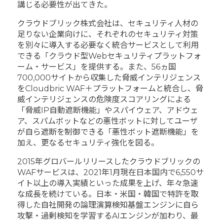
講じる必要性が出てきた。
クラウドブリック株式会社は、セキュリティ人材の
足りない企業向けに、それぞれのセキュリティ対策
を別々に導入する必要なく統合サービスとして利用
できる「クラウド型Webセキュリティプラットフォ
ーム・サービス」を提供する。また、56ヵ国
700,000サイトから収集した脅威インテリジェンス
をCloudbric WAF＋プラットフォームと統合し、脅
威インテリジェンスの危険度スコアリングによる
「脅威IP自動遮断機能」やスパイウェア、アドウェ
ア、スパムボットなどの悪性ボットに対してユーザ
が自ら遮断を制御できる「悪性ボット遮断機能」を
加え、更なるセキュリティ強化を図る。
2015年グロバールリリースしたクラウドブリックの
WAFサービスは、2021年1月現在日本国内で6,550サ
イト以上の導入実績といった成果を上げ、年々急速
な成長を続けている。日本・米国・韓国で特許を取
得した
自社開発の論理演算検知基盤エンジンに自ら
攻撃・過剰検知を学習するAIエンジンが加わり、最