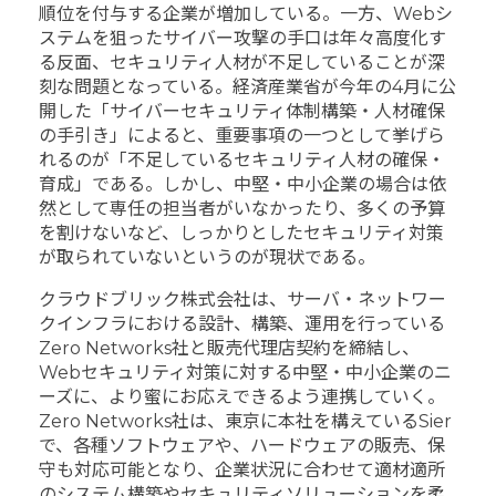
順位を付与する企業が増加している。一方、Webシ
ステムを狙ったサイバー攻撃の手口は年々高度化す
る反面、セキュリティ人材が不足していることが深
刻な問題となっている。経済産業省が今年の4月に公
開した「サイバーセキュリティ体制構築・人材確保
の手引き」によると、重要事項の一つとして挙げら
れるのが「不足しているセキュリティ人材の確保・
育成」である。しかし、中堅・中小企業の場合は依
然として専任の担当者がいなかったり、多くの予算
を割けないなど、しっかりとしたセキュリティ対策
が取られていないというのが現状である。
クラウドブリック株式会社は、サーバ・ネットワー
クインフラにおける設計、構築、運用を行っている
Zero Networks社と販売代理店契約を締結し、
Webセキュリティ対策に対する中堅・中小企業のニ
ーズに、より蜜にお応えできるよう連携していく。
Zero Networks社は、東京に本社を構えているSier
で、各種ソフトウェアや、ハードウェアの販売、保
守も対応可能となり、企業状況に合わせて適材適所
のシステム構築やセキュリティソリューションを柔