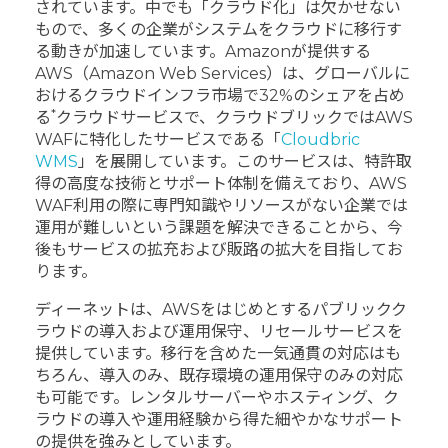
されています。中でも「クラウド化」は欠かせない
もので、多くの企業がシステムをクラウドに移行す
る動きが加速しています。Amazonが提供する
AWS（Amazon Web Services）は、グローバルに
おけるクラウドインフラ市場で32%のシェアを占め
*
る
クラウドサービスで、クラウドブリックではAWS
WAFに特化したサービスである「
Cloudbric
WMS
」を展開しています。このサービスは、特許取
得の高度な技術とサポート体制を備えており、AWS
WAF利用の際に専門知識やリソースがない企業では
運用が難しいという課題を解決できることから、今
後もサービスの拡充および販路の拡大を目指してお
ります。
ディーネットは、AWSをはじめとするパブリックク
ラウドの導入および運用保守、リセールサービスを
提供しています。移行を含めた一気通貫の対応はも
ちろん、導入のみ、既存環境の運用保守のみの対応
も可能です。レンタルサーバーやホスティング、ク
ラウドの導入や運用経験から得た細やかなサポート
の提供を強みとしています。