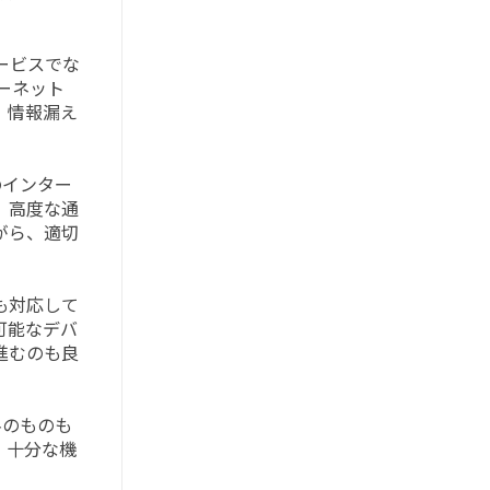
ービスでな
ーネット
、情報漏え
のインター
、高度な通
がら、適切
にも対応して
可能なデバ
進むのも良
料のものも
、十分な機