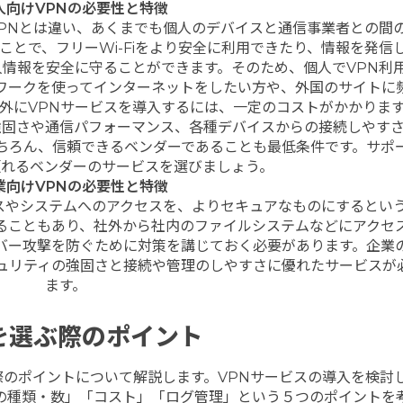
人向けVPNの必要性と特徴
VPNとは違い、あくまでも個人のデバイスと通信事業者との間
ことで、フリーWi-Fiをより安全に利用できたり、情報を発信
人情報を安全に守ることができます。そのため、個人でVPN利
ワークを使ってインターネットをしたい方や、外国のサイトに
外にVPNサービスを導入するには、一定のコストがかかりま
強固さや通信パフォーマンス、各種デバイスからの接続しやす
ちろん、信頼できるベンダーであることも最低条件です。サポ
頼れるベンダーのサービスを選びましょう。
業向けVPNの必要性と特徴
ビスやシステムへのアクセスを、よりセキュアなものにするとい
ることもあり、社外から社内のファイルシステムなどにアクセ
バー攻撃を防ぐために対策を講じておく必要があります。企業
キュリティの強固さと接続や管理のしやすさに優れたサービスが
ます。
を選ぶ際のポイント
際のポイントについて解説します。VPNサービスの導入を検討
の種類・数」「コスト」「ログ管理」という５つのポイントを