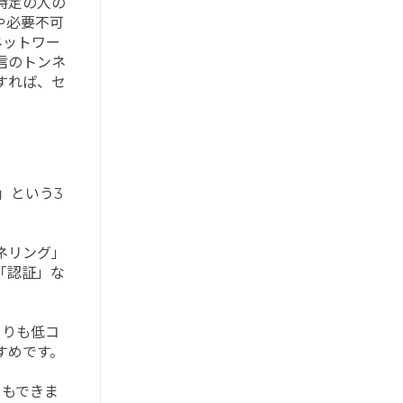
、特定の人の
や必要不可
ネットワー
信のトンネ
すれば、セ
」という3
ネリング」
「認証」な
よりも低コ
すめです。
ともできま