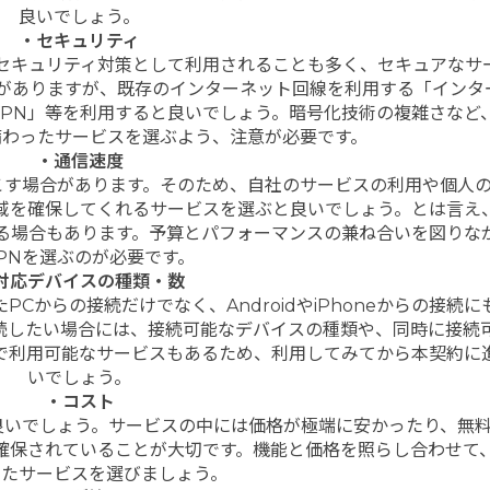
良いでしょう。
・セキュリティ
はセキュリティ対策として利用されることも多く、セキュアなサ
類がありますが、既存のインターネット回線を利用する「インタ
-VPN」等を利用すると良いでしょう。暗号化技術の複雑さなど
備わったサービスを選ぶよう、注意が必要です。
・通信速度
こす場合があります。そのため、自社のサービスの利用や個人
域を確保してくれるサービスを選ぶと良いでしょう。とは言え
る場合もあります。予算とパフォーマンスの兼ね合いを図りな
PNを選ぶのが必要です。
対応デバイスの種類・数
たPCからの接続だけでなく、AndroidやiPhoneからの接続
続したい場合には、接続可能なデバイスの種類や、同時に接続
で利用可能なサービスもあるため、利用してみてから本契約に
いでしょう。
・コスト
良いでしょう。サービスの中には価格が極端に安かったり、無
確保されていることが大切です。機能と価格を照らし合わせて
したサービスを選びましょう。