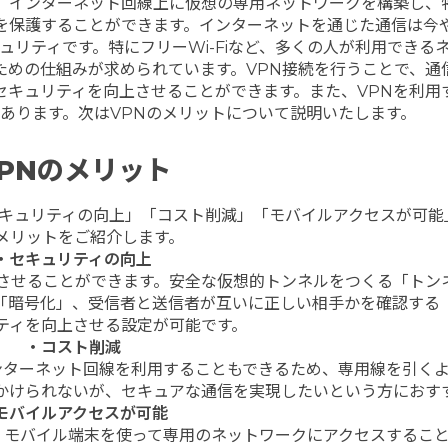
rk」の略称で、インターネット回線上に仮想の専用ネットワークを構築し
を保護することができます。インターネットを通じた通信は今
リティです。特にフリーWi-Fiなど、多くの人が利用できる
ための仕組みが求められています。VPN接続を行うことで、通
セキュリティを向上させることができます。また、VPNを利用
あります。次はVPNのメリットについて説明いたします。
PNのメリット
セキュリティの向上」「コスト削減」「モバイルアクセスが可能
メリットをご紹介します。
・セキュリティの向上
上させることができます。安全な仮想的トンネルをつくる「トン
「暗号化」、受信者と送信者が互いに正しい相手かを確認する
ティを向上させる設定が可能です。
・コスト削減
ンターネット回線を利用することもできるため、専用線を引く
かけられないが、セキュアな通信を実現したいという方におす
モバイルアクセスが可能
、モバイル端末を使って専用のネットワークにアクセスするこ