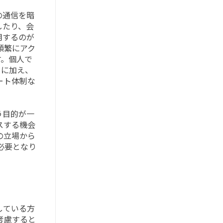
の通信を暗
したり、会
用するのが
頻繁にアク
す。個人で
さに加え、
ート体制な
う目的が一
スする機会
の立場から
必要となり
している方
考慮すると