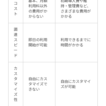
基本、月額
初期導入費や維
コ
利用料以外
持・管理費など、
ス
の費用がか
さまざまな費用が
ト
からない
かかる
調
達
ス
即日の利用
利用できるまでに
ピ
開始が可能
時間がかかる
ー
ド
カ
ス
タ
自由にカス
自由にカスタマイ
マ
タマイズで
ズが可能
イ
きない
ズ
性