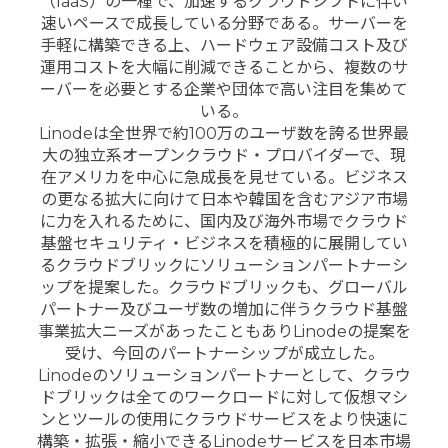
（IaaS）の一種で、加速するクラウドシフトに伴い
速いペースで成長している分野である。サーバーを
手軽に構築できる上、ハードウェア設備コスト及び
運用コストを大幅に削減できることから、複数のサ
ーバーを必要とする企業や団体で高い注目を集めて
いる。
Linodeは全世界で約100万のユーザ数を誇る世界最
大の独立系オープンクラウド・プロバイダーで、現
在アメリカを中心に急成長を見せている。ビジネス
の更なる拡大に向けて日本や韓国を含むアジア市場
に力を入れるために、国内及び海外市場でクラウド
基盤セキュリティ・ビジネスを積極的に展開してい
るクラウドブリックにソリューションパートナーシ
ップを提案した。クラウドブリックも、グローバル
パートナー及びユーザ数の増加に伴うクラウド基盤
事業拡大ニーズがあったこともありLinodeの提案を
受け、今回のパートナーシップが成立した。
Linodeのソリューションパートナーとして、クラウ
ドブリックは全てのワークロードに対して仮想マシ
ンとツールの使用にクラウドサービスをより快速に
構築・拡張・縮小できるLinodeサービスを日本市場