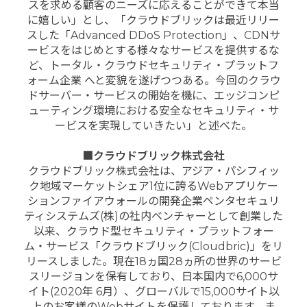
スを求める顧客のニーズに応えることができて本当
に嬉しい」とし、「クラウドブリックは最近リリー
スした「Advanced DDoS Protection」、CDNサ
ービスをはじめとする様々なサービスを提供するな
ど、トータル・クラウドセキュリティ・プラットフ
ォーム企業 へと変貌を遂げつつある。今回のクラウ
ドサーバー・サービスの開始を機に、エッジコンピ
ューティング環境における安全なセキュリティ・サ
ービスを実現していきたい」と述べた。
■クラウドブリック株式会社
クラウドブリック株式会社は、アジア・パシフィッ
ク地域マーケットシェア1位に誇るWebアプリケー
ションファイアウォールの開発企業ペンタセキュリ
ティシステムズ(株)の社内ベンチャーとして創業した
以来、クラウド型セキュリティ・プラットフォー
ム・サービス「クラウドブリック(Cloudbric)」をリ
リースしました。現在18ヵ国28ヵ所の世界のサービ
スリージョンを保有しており、日本国内で6,000サ
イト(2020年 6月）、グローバルで15,000サイト以
上のお客様のWebサイトを保護しております。ま