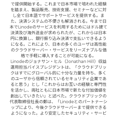
で提供開始する。これまで日本市場で培われた経験
を踏まえ、製品販売、技術支援、セミナーなどに対
し全て日本語でサポートサービスを提供する。ま
た、決済システムの不便さも解消される。今まで日
本でLinodeのサービスを利用するためにはドル建て
決済及び海外送金が求められたが、これからは日本
円に換算し、銀行振り込み決済で支払いできるよう
になる。これにより、日本の多くのユーザは高性能
のクラウドサーバー・サービスをリーズナブルな価
格で手軽に導入することが可能になる。
Linodeのジョナサン・ヒル（Jonathan Hill）収益
運用担当バイスプレジデントは、「クラウドブリッ
クはすでにグローバル的に十分な力量を持ち、多く
のユーザから信頼されているセキュリティ企業であ
ると思う」とし「これからはお互いの経験と専門性
を活かし、両社ともに日本市場で新たな付加価値を
創出していきたい」と述べた。クラウドブリックの
代表取締役社長の鄭は、「Linodeとのパートナーシ
ップにより、今後クラウドサーバーまで提供できる
ようになった。より安定したセキュリティ・サービ