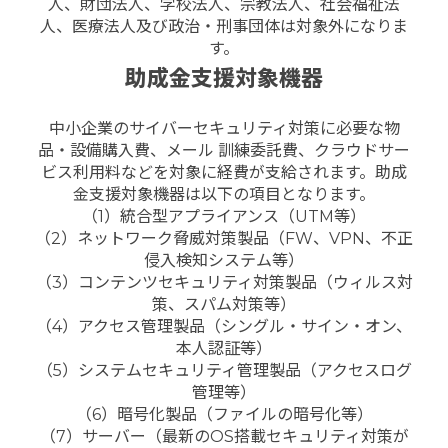
人、財団法人、学校法人、宗教法人、社会福祉法
人、医療法人及び政治・刑事団体は対象外になりま
す。
助成金支援対象機器
中小企業のサイバーセキュリティ対策に必要な物
品・設備購入費、メール 訓練委託費、クラウドサー
ビス利用料などを対象に経費が支給されます。助成
金支援対象機器は以下の項目となります。
（1）統合型アプライアンス（UTM等）
（2）ネットワーク脅威対策製品（FW、VPN、不正
侵入検知システム等）
（3）コンテンツセキュリティ対策製品（ウィルス対
策、スパム対策等）
（4）アクセス管理製品（シングル・サイン・オン、
本人認証等）
（5）システムセキュリティ管理製品（アクセスログ
管理等）
（6）暗号化製品（ファイルの暗号化等）
（7）サーバー（最新のOS搭載セキュリティ対策が