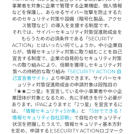
事業者を対象に企業で管理する企業機密、個人情報
などを保護し、あらゆるサイバー攻撃を防止するた
めのセキュリティ対策や設備（暗号化製品、アクセ
ス管理など）の導入を支援する制度です。
それでは、サイバーセキュリティ対策促進助成金を
もらうための必須条件である「SECURITY
ACTION」とはいったい何でしょうか。中小企業自
らが、情報セキュリティ対策に取り組むことを自己
宣言する制度で、企業の自発的なセキュリティ対策
への取り組みにより、信頼を獲得しセキュリティ対
策への持続的な取り組み
「SECURITY ACTION 自
己宣言者サイト」
より申請できます。サイバーセキ
ュリティ対策促進助成金の申請対象は段階目の
「★★二つ星」を宣言している中小事業者や中小企
業団体が対象となるため、先に手続きを行う必要が
あります。IPAによりますと「2つ星」を宣言するに
は、
「情報セキュリティ5か条」
と
「5分でできる！
情報セキュリティ自社診断」
で自社のセキュリティ
状況を把握したうえで、情報セキュリティ基本方針
を定め、申請するとSECURITY ACTIONロゴマーク