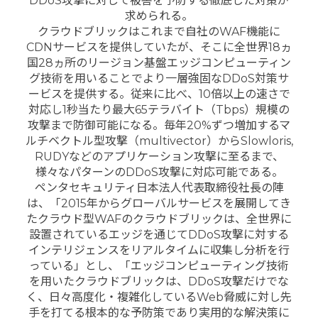
DDoS攻撃に対して被害を予防する徹底した対策が
求められる。
クラウドブリックはこれまで自社のWAF機能に
CDNサービスを提供していたが、そこに全世界18ヵ
国28ヵ所のリージョン基盤エッジコンピューティン
グ技術を用いることでより一層強固なDDoS対策サ
ービスを提供する。従来に比べ、10倍以上の速さで
対応し1秒当たり最大65テラバイト（Tbps）規模の
攻撃まで防御可能になる。毎年20%ずつ増加するマ
ルチベクトル型攻撃（multivector）からSlowloris,
RUDYなどのアプリケーション攻撃に至るまで、
様々なパターンのDDoS攻撃に対応可能である。
ペンタセキュリティ日本法人代表取締役社長の陣
は、「2015年からグローバルサービスを展開してき
たクラウド型WAFのクラウドブリックは、全世界に
設置されているエッジを通じてDDoS攻撃に対する
インテリジェンスをリアルタイムに収集し分析を行
っている」とし、「エッジコンピューティング技術
を用いたクラウドブリックは、DDoS攻撃だけでな
く、日々高度化・複雑化しているWeb脅威に対し先
手を打てる根本的な予防策であり実用的な解決策に