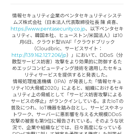
情報セキュリティ企業のペンタセキュリティシステ
ムズ株式会社（日本法人代表取締役社長 陳 貞喜、
https://www.pentasecurity.co.jp
、以下ペンタセキ
ュリティ、韓国本社、ヒューストン/米国法人）は10
月6日、クラウド型WAF「クラウドブリック
（Cloudbric、サービスサイト：
http://139.162.127.206/jp
）」において、DDoS（分
散型サービス妨害）攻撃をより効果的に防御するた
めエッジコンピューティング技術を適用したセキュ
リティサービスを提供すると発表した。
情報処理推進機構（IPA）が発表した「情報セキュ
リティ10大脅威2020」によると、組織におけるセキ
ュリティ上の脅威として「サービス妨害攻撃による
サービスの停止」がランクインしている。またIoTの
普及につれ、IoT機器を踏み台とし、サービスやネッ
トワーク、サーバーに悪影響を与える大規模DDoS
攻撃の被害も第9位に報告されている。そのような状
況で、企業や組織などでは、日々高度になっている