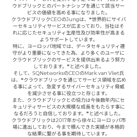
ウドブリックとのパートナシップを通じて該当サー
ビスの価値を高める事になりました。
クラウドブリックCEOのJungは、❝世界的にサイバ
ーセキュリティサービスが広まっており、当社はそ
れに応じたセキュリティ生産性及び効率性が高まる
ようサポートしています。
特に、ヨーロッパ地域では、データセキュリティ遵
守がより重要になってきた為、より多くのユーザに
クラウドブリックのサービスを提供出来るよう努力
しております。❞と述べました。
そして、SQNetworksのCEOのMark van Vliet氏
は、❝クラウドブリックを通じてサービス領域を広め
る事によって、急変するサイバーセキュリティ脅威
を減少させる事に役立つと存じます。
また、クラウドブリックとの協力は今後数年内にセ
キュリティサービスの大規模な成長をもたらす事に
なるだろうと自信しております。❞と述べました。
クラウドブリックは2017年から徐々にヨーロッパ市
場に進出しており、今まで積んできた実績が本格的
な結果に繋がる事を期待しています。