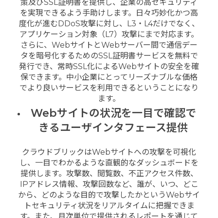
策及びSSL証明書を提供し、企業の高セキュリティ
を実現できるよう手助けします。日々巧妙化かつ高
度化が進むDDoS攻撃に対し、L3・L4だけでなく、
アプリケーション対象（L7）攻撃にまで対応ます。
さらに、WebサイトとWebサーバー間で通信デー
タを暗号化するためのSSL証明書サービスを無料で
発行でき、常時SSL化によるWebサイトの安全を確
保できます。中小企業にとってリーズナブルな価格
でより良いサービスを利用できるということになり
ます。
Webサイトの状況を一目で確認で
きるユーザインタフェース提供
クラウドブリックはWebサイトへの攻撃を可視化
し、一目でわかるような直観的なダッシュボードを
提供します。攻撃数、閲覧数、不正アクセス件数、
IPアドレス情報、攻撃回数など、誰が、いつ、どこ
から、どのような目的で攻撃したかというWebサイ
トセキュリティ状況をリアルタイムに把握できま
す。また、月次単位で提供されるレポートを通じて