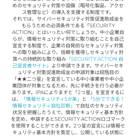
めのセキュリティ対策や設備（暗号化製品、アクセ
ス管理など）の導入を支援する制度です。
それでは、サイバーセキュリティ対策促進助成金を
もらうための必須条件である「SECURITY
ACTION」とはいったい何でしょうか。中小企業自
らが、情報セキュリティ対策に取り組むことを自己
宣言する制度で、企業の自発的なセキュリティ対策
への取り組みにより、信頼を獲得しセキュリティ対
策への持続的な取り組み
「SECURITY ACTION 自
己宣言者サイト」
より申請できます。サイバーセキ
ュリティ対策促進助成金の申請対象は段階目の
「★★二つ星」を宣言している中小事業者や中小企
業団体が対象となるため、先に手続きを行う必要が
あります。IPAによりますと「2つ星」を宣言するに
は、
「情報セキュリティ5か条」
と
「5分でできる！
情報セキュリティ自社診断」
で自社のセキュリティ
状況を把握したうえで、情報セキュリティ基本方針
を定め、申請するとSECURITY ACTIONロゴマーク
を使用することができます。2つ星の宣言には情報セ
キュリティ基本方針を策定し、公開している状態に