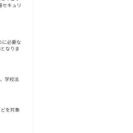
報セキュリ
めに必要な
内
となりま
人、学校法
などを対象