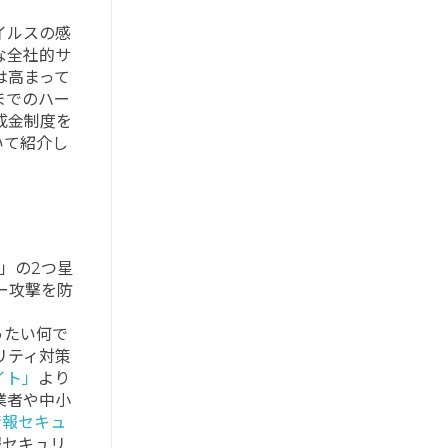
イルスの感
な全社的サ
は高まって
までのハー
成金制度を
いて紹介し
N」の2つ星
ー攻撃を防
ったい何で
リティ対策
サイト」
より
業者や中小
情報セキュ
報セキュリ