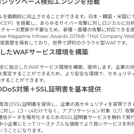
ロジックベース検知エンジンを搭載
ルを画期的に向上させることができます。日本・韓国・米国に
OCEP）を搭載し、あらゆるサイバー攻撃に対しロジカルに分
ネチャーの更新が不要なため、新種・亜種の攻撃に対応できる
azine Infosec Awards 2019の「Hot Company Web
の海外受賞歴を保有しており、世界で評判のクラウド型WAFです。
したWAFサービス環境を構築
全に独立したWAFサービス環境を構築、提供します。企業の
を策定することができるため、より安全な環境で、セキュリテ
施することができます。
DDoS対策＋SSL証明書を基本提供
対策及びSSL証明書を提供し、企業の高セキュリティを実現でき
に対し、L3・L4だけでなく、アプリケーション対象（L7）攻
通信データを暗号化するためのSSL証明書サービスを無料で発
。中小企業にとってリーズナブルな価格でより良いサービスを利
いうことになります。