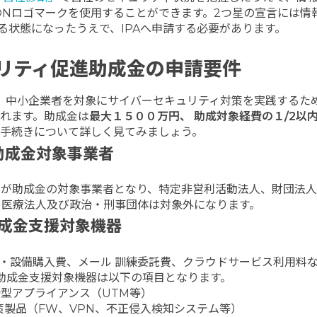
CTIONロゴマークを使用することができます。2つ星の宣言には情
る状態になったうえで、IPAへ申請する必要があります。
リティ促進助成金の申請要件
、中小企業者を対象にサイバーセキュリティ対策を実践するた
れます。助成金は
最大１５００万円、 助成対象経費の１
/2
以
請手続きについて詳しく見てみましょう。
助成金対象事業者
主が助成金の対象事業者となり、特定非営利活動法人、財団法
、医療法人及び政治・刑事団体は対象外になります。
成金支援対象機器
・設備購入費、メール 訓練委託費、クラウドサービス利用料
助成金支援対象機器は以下の項目となります。
合型アプライアンス（UTM等）
策製品（FW、VPN、不正侵入検知システム等）