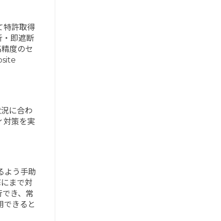
て特許取得
析・即遮断
高精度のセ
site
状況に合わ
ィ対策を実
るよう手助
撃にまで対
行でき、常
用できると