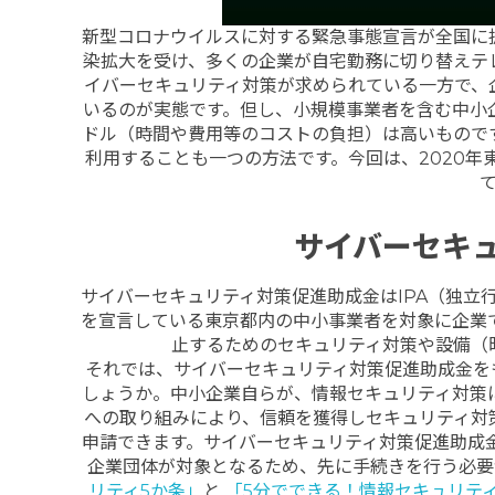
新型コロナウイルスに対する緊急事態宣言が全国に
染拡大を受け、多くの企業が自宅勤務に切り替えテ
イバーセキュリティ対策が求められている一方で、
いるのが実態です。但し、小規模事業者を含む中小
ドル（時間や費用等のコストの負担）は高いもので
利用することも一つの方法です。今回は、2020
サイバーセキ
サイバーセキュリティ対策促進助成金はIPA（独立行政
を宣言している東京都内の中小事業者を対象に企業
止するためのセキュリティ対策や設備（
それでは、サイバーセキュリティ対策促進助成金をもら
しょうか。中小企業自らが、情報セキュリティ対策
への取り組みにより、信頼を獲得しセキュリティ対
申請できます。サイバーセキュリティ対策促進助成
企業団体が対象となるため、先に手続きを行う必要
リティ5か条」
と
「5分でできる！情報セキュリテ