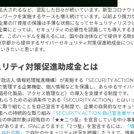
拡大されるなど、混乱した日々が続いています。新型コロナウ
レワークを実施するケースも増え続けています。以前より強力
企業のIT資産の保護は手薄な状態になってセキュリティリスク
企業にとっては、セキュリティの必要性を認識しても導入する
す。このハードルを越えるには、国や自治体などで提供する助
年東京都から提供するサイバーセキュリティ対策促進助成金につ
ていきたいと思います。
ュリティ対策促進助成金とは
法人 情報処理推進機構）が実施する「SECURITY ACTIO
で管理する企業機密、個人情報などを保護し、あらゆるサイバ
暗号化製品、アクセス管理など）の導入を支援する制度です。
うための必須条件である「SECURITY ACTION」とはい
に取り組むことを自己宣言する制度で、企業の自発的なセキュ
策への持続的な取り組み
「SECURITY ACTION 自己宣言者
金の申請対象は段階目の「★★二つ星」を宣言している中小事
があります。IPAによりますと「2つ星」を宣言するには、
「
ィ自社診断」
で自社のセキュリティ状況を把握したうえで、情