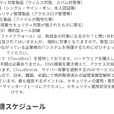
リティ対策製品（ウィルス対策、スパム対策等）
品（シングル・サイン・オン、本人認証等）
ュリティ管理製品（アクセスログ管理等）
号化製品（ファイルの暗号化等）
S搭載セキュリティ対策が施されたものに限る）
（8）標的型メール訓練
ン・ファイアウォール）は、助成金の対象になるのか？と問い合
言及されてはいませんが、 端的に対象となりますので、新型コ
つながっている企業様のITシステムを保護するためにぜひチェ
てください。
（Cloudbric）を提供しております。ハードウェアを購入
手間は必要ありません。DNS情報を置き換えて、アクセスの
きます。Cloudbricは、サイバー攻撃を遮断するWAFサービ
れもので、日本、韓国、米国にて特許取得済みの論理演算型解析
ています。最も推奨するポイントは、セキュリティの運用・管
ーザインターフェースにアクセスし、セキュリティ運用状況を
けです。
請スケジュール