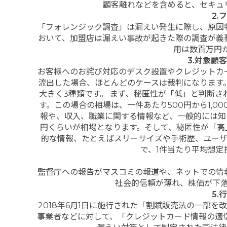
顧客離れなどを含めると、セキュ
2.
「フォレンジック調査」は漏えい発生に際し、原因
おいて、加盟店は漏えい事故が起きた際の調査が義
用は数百万円か
3.対象顧
お客様へのお詫び対応のデスク設置やクレジットカ
流出した場合、ほとんどのケースは裁判になります
大きく3種類です。 まず、秘匿性が「低」と判断
す。この場合の相場は、一件あたり500円から1,0
報や、収入、職業に関する情報など、一般的には知
円くらいが相場となります。そして、秘匿性が「高
的な情報、たとえばスリーサイズや手術歴、ユーザ
で、1件当たり平均想定
監督庁への報告がマスコミの報道や、ネットでの情
社会的信頼が薄れ、株価が下
5.
2018年6月1日に施行された「割賦販売法の一部
事業者などに対して、「クレジットカード情報の適