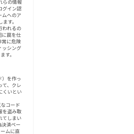
れらの情報
ログイン認
ームへのア
します。
行われるの
囲に罠を仕
非常に危険
ィッシング
ます。
ド）を作っ
って、クレ
にくいとい
正なコード
報を盗み取
れてしまい
偽決済ペー
ォームに直