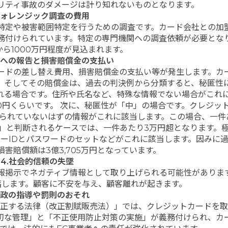
リティ事故のダメージは計り知れないものとなります。
フォレンジック調査の費用
特定や被害範囲特定を行うための調査です。カード会社との加
務付けられています。特定の専門機関への調査依頼が必要とな
ら1000万円程度が見込まれます。
客への報告と損害賠償金の支払い
ードの差し替え費用、損害賠償金の支払い等が発生します。カ
。そしてその賠償金は、過去の判決例から分類すると、秘匿性
される場合です。住所や氏名など、特殊な情報でない場合がこれ
00円くらいです。 次に、秘匿性が「中」の場合です。クレジッ
られていないはずの情報がこれに該当します。この場合、一件
」と判断されるケースでは、一件あたり3万円超となります。
ーIDとパスワードのセットなどがこれに該当します。因みに
損害賠償額は3億3,705万円となっています。
4.社会的信頼の失墜
報掲示でネガティブ情報として取り上げられる可能性がありま
落します。顧客に不安を与え、顧客離れが起きます。
行政の指導や罰則のおそれ
を改正する法律（改正割賦販売法）」では、クレジットカードを取
切な管理」と「不正使用防止対策の実施」が義務付けられ、カ