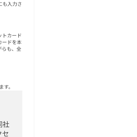
にも入力さ
ットカード
カードを本
がらも、全
ます。
同社
クセ