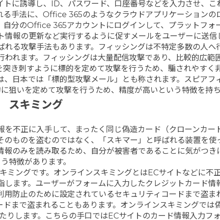
イトに誘導し、ID、パスワード、口座番号などを入力させ、こ
手法に、Office 365のようなクラウドアプリケーションの
分のOffice 365アカウントにログインして、プラットフォ
ト情報の更新など実行するように促すメールをユーザーに送信
ばれる攻撃手法もあります。フィッシングは不特定多数の人へ
行われます。フィッシングは大量配信攻撃であり、比較的広範
）を突き刺すように標的を定めて攻撃を行うため、騙されやすく
は、日本では「標的型攻撃メール」とも称されます。スピアフ
的に狙いを定めて攻撃を行うため、精度が高いという特徴を持ち
スキミング
報を不正に入手して、まったく同じ偽造カード（クローンカー
そのものを盗むのではなく、「スキマー」と呼ばれる装置を使
情報のみを読み取るため、自分が被害者であることに気がつき
う特徴があります。
キミングです。オンラインスキミングとはECサイトなどに不
指します。ユーザーがフォームに入力したクレジットカード情
利用防止のために設定されているセキュリティコードまで盗ま
ードまで盗まれることもあります。オンラインスキミングでは
たりします。こちらの手口ではECサイトのカード情報入力フ