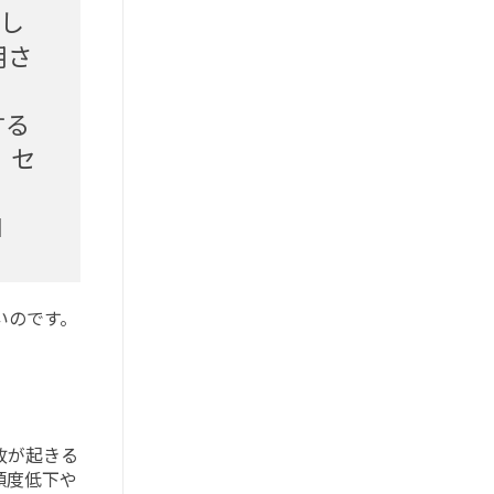
表し
用さ
する
、セ
l
いのです。
故が起きる
頼度低下や