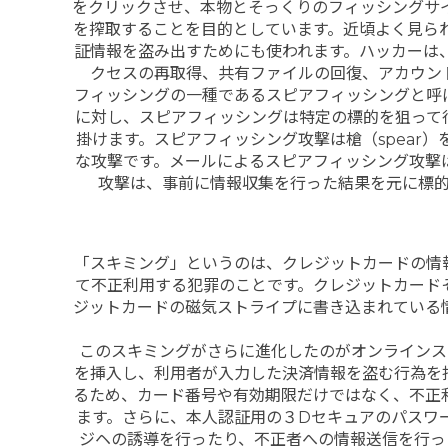
をクリックさせ、本物とそっくりのフィッシングサ
を搾取することを目的としています。近頃よく見られる
証情報を盗み出すためにも使われます。ハッカーは、自
クセスの再取得、共有ファイルの回復、アカウン
フィッシングの一種であるスピアフィッシングと呼
に対し、スピアフィッシングは特定の標的を狙って
掛けます。スピアフィッシング攻撃は槍（spear
な攻撃です。メールによるスピアフィッシング攻撃
攻撃は、事前に情報収集を行った結果を元に標
「スキミング」というのは、クレジットカードの情
て不正利用する犯罪のことです。クレジットカード
ジットカードの磁気ストライプに書き込まれている
このスキミングがさらに進化したのがオンラインス
を挿入し、利用者が入力した決済情報を盗む行為を
るため、カード番号や有効期限だけではなく、不正
ます。さらに、本人認証用の３Dセキュアのパスワ
ジヘの誘導を行ったり、不正者への情報送信を行っ