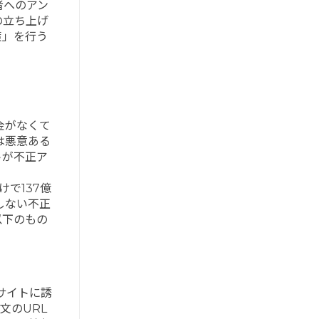
者へのアン
の立ち上げ
策」を行う
金がなくて
は悪意ある
トが不正ア
けで137億
しない不正
以下のもの
サイトに誘
文のURL