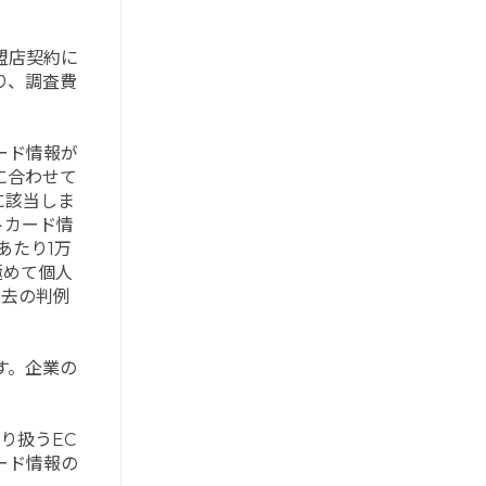
盟店契約に
り、調査費
ード情報が
に合わせて
に該当しま
トカード情
あたり1万
極めて個人
過去の判例
す。企業の
り扱うEC
ード情報の