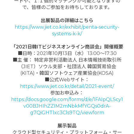
ードや、１:１個別マッチングが可能となりますの
で、皆様のご参加をお待ちしております。
出展製品の詳細はこちら
https://www.jiet.co.kr/exhibit/penta-security-
systems-k-k/
「2021日韓ITビジネスオンライン商談会」開催概要
■日時：2021年10月13日（水） 13:00～17:30
■主 催： 特定非営利活動法人 日本情報技術取引所
（JIET）ソウル支部・社団法人 韓国貿易協会
(KITA)・韓国ソフトウェア産業協会(KOSA)
■公式Webサイト：
https://www.jiet.co.kr/detail/2021-event/
参加お申込み：
https://docs.google.com/forms/d/e/1FAIpQLScy1
v00BJHIhZZIM2mNbkMfYGQs0drA-
g7QiGHTlxc3Cls9TQ/viewform
展示製品
クラウド型セキュリティ・プラットフォーム・サー