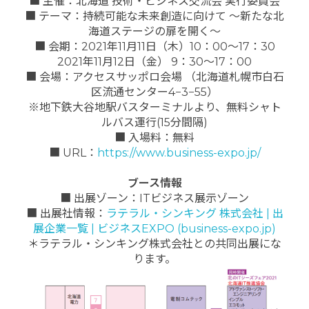
■ 主催：北海道 技術・ビジネス交流会 実行委員会
■ テーマ：持続可能な未来創造に向けて 〜新たな北
海道ステージの扉を開く〜
■ 会期：2021年11月11日（木）10：00～17：30
2021年11月12日（金） 9：30～17：00
■ 会場：アクセスサッポロ会場 （北海道札幌市白石
区流通センター4−3−55）
※地下鉄大谷地駅バスターミナルより、無料シャト
ルバス運行(15分間隔)
■ 入場料：無料
■ URL：
https://www.business-expo.jp/
ブース情報
■ 出展ゾーン：ITビジネス展示ゾーン
■ 出展社情報：
ラテラル・シンキング 株式会社 | 出
展企業一覧 | ビジネスEXPO (business-expo.jp)
＊ラテラル・シンキング株式会社との共同出展にな
ります。