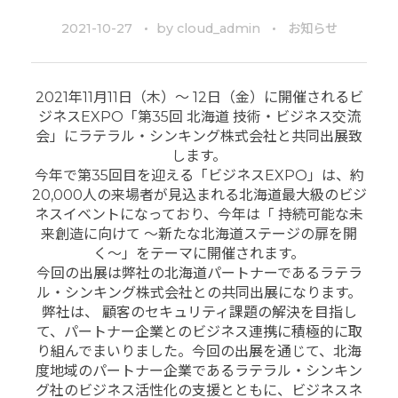
2021-10-27
by
cloud_admin
お知らせ
2021年11月11日（木）～ 12日（金）に開催されるビ
ジネスEXPO「第35回 北海道 技術・ビジネス交流
会」にラテラル・シンキング株式会社と共同出展致
します。
今年で第35回目を迎える「ビジネスEXPO」は、約
20,000人の来場者が見込まれる北海道最大級のビジ
ネスイベントになっており、今年は「 持続可能な未
来創造に向けて 〜新たな北海道ステージの扉を開
く〜」をテーマに開催されます。
今回の出展は弊社の北海道パートナーであるラテラ
ル・シンキング株式会社との共同出展になります。
弊社は、 顧客のセキュリティ課題の解決を目指し
て、パートナー企業とのビジネス連携に積極的に取
り組んでまいりました。今回の出展を通じて、北海
度地域のパートナー企業であるラテラル・シンキン
グ社のビジネス活性化の支援とともに、ビジネスネ