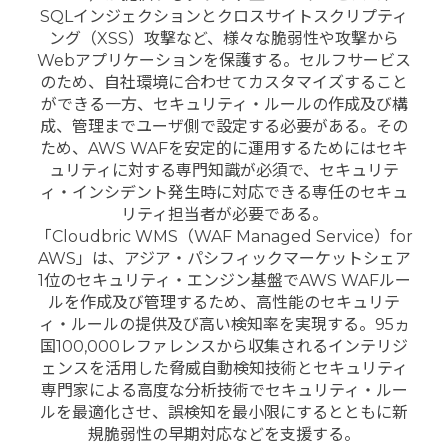
SQLインジェクションとクロスサイトスクリプティ
ング（XSS）攻撃など、様々な脆弱性や攻撃から
Webアプリケーションを保護する。セルフサービス
のため、自社環境に合わせてカスタマイズすること
ができる一方、セキュリティ・ルールの作成及び構
成、管理までユーザ側で設定する必要がある。その
ため、AWS WAFを安定的に運用するためにはセキ
ュリティに対する専門知識が必須で、セキュリテ
ィ・インシデント発生時に対応できる専任のセキュ
リティ担当者が必要である。
「Cloudbric WMS（WAF Managed Service）for
AWS」は、アジア・パシフィックマーケットシェア
1位のセキュリティ・エンジン基盤でAWS WAFルー
ルを作成及び管理するため、高性能のセキュリテ
ィ・ルールの提供及び高い検知率を実現する。95ヵ
国100,000レファレンスから収集されるインテリジ
ェンスを活用した脅威自動検知技術とセキュリティ
専門家による高度な分析技術でセキュリティ・ルー
ルを最適化させ、誤検知を最小限にするとともに新
規脆弱性の早期対応などを支援する。