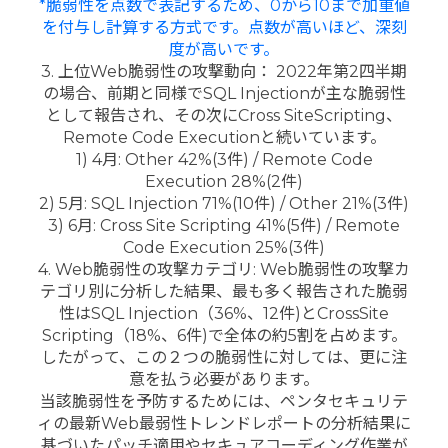
*脆弱性を点数で表記するため、0から10まで加重値
を付与し計算する方式です。点数が高いほど、深刻
度が高いです。
3. 上位Web脆弱性の攻撃動向： 2022年第2四半期
の場合、前期と同様でSQL Injectionが主な脆弱性
として報告され、その次にCross SiteScripting、
Remote Code Executionと続いています。
1) 4月: Other 42%(3件) / Remote Code
Execution 28%(2件)
2) 5月: SQL Injection 71%(10件) / Other 21%(3件)
3) 6月: Cross Site Scripting 41%(5件) / Remote
Code Execution 25%(3件)
4. Web脆弱性の攻撃カテゴリ: Web脆弱性の攻撃カ
テゴリ別に分析した結果、最も多く報告された脆弱
性はSQL Injection（36%、12件)とCrossSite
Scripting（18%、6件)で全体の約5割を占めます。
したがって、この２つの脆弱性に対しては、更に注
意を払う必要があります。
当該脆弱性を予防するためには、ペンタセキュリテ
ィの最新Web最弱性トレンドレポートの分析結果に
基づいたパッチ適用やセキュアコーディング作業が