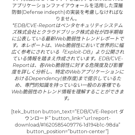
アプリケーションファイアウォールを活用した深層
防御(Defense indepth)の実装を考慮しなければな
りません。
*EDB/CVE-Reportはペンタセキュリティシステム
ズ株式会社とクラウドブリック株式会社が四半期毎
に公表している最新Web脆弱性トレンドレポートで
す。本レポートは、Web脆弱性において世界的に幅
広く参考にされている「Exploit-DB」より公開され
ている情報を踏まえ作成されています。EDB/CVE-
Reportは、各Web脆弱性に対する危険度及び影響
度を詳しく分析し、特定のWebアプリケーションに
おけるDependency(依存度)まで提示しているた
め、専門的知識を持っていない一般のお客様でも
Web脆弱性のトレンド情報を理解することができま
す。
[tek_button button_text=”EDB/CVE-Report ダ
ウンロード” button_link=”url:report-
download/#1620585409776-1d194b1c-98da”
button_position=”button-center”]