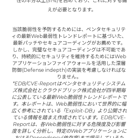
性の半分以上(51%)を占めており、これに対する備
えが必要となります。
当該脆弱性を予防するためには、ペンタセキュリテ
ィの最新Web最弱性トレンドレポートに基づいた、
最新パッチやセキュアコーディングがお薦めです。
しかし、完璧なセキュアコーディングは不可能であ
り、持続的にセキュリティを維持するためにはWeb
アプリケーションファイアウォールを活用した深層
防御(Defense indepth)の実装を考慮しなければな
りません。
*EDB/CVE-Reportはペンタセキュリティシステム
ズ株式会社とクラウドブリック株式会社が四半期毎
に公表している最新Web脆弱性トレンドレポートで
す。本レポートは、Web脆弱性において世界的に幅
広く参考にされている「Exploit-DB」より公開され
ている情報を踏まえ作成されています。EDB/CVE-
Reportは、各Web脆弱性に対する危険度及び影響
度を詳しく分析し、特定のWebアプリケーションに
おけるDependency(依存度)まで提示しているた