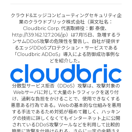
クラウド&エッジコンピューティングセキュリティ企
業のクラウドブリック株式会社（英文社名：
Cloudbric Corp. 代表取締役：鄭 泰俊、
http://139.162.127.206/jp）は7月15日、急増するラ
ンサムDDoS攻撃の危険性を警告し、自社が提供す
るエッジDDoSプロテクション・サービスである
「Cloudbric ADDoS」導入による防御成功事例な
どを紹介した。
分散型サービス拒否（DDoS）攻撃は、攻撃対象の
Webサーバに対して大量のトラフィックを送り付
け、過剰な負担をかけることで、使用できなくする
悪意ある行為である。Webの基本的な仕組みを悪用
する手法であるため対処が極めて難しく、ハッキン
グの技術に詳しくなくてもインターネット上に公開
されているDDoS攻撃ツールなどを利用して比較的
簡単に攻撃を仕掛けられる。さらに一定の金額さえ