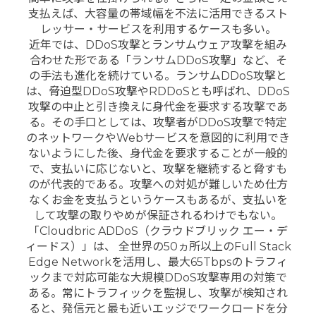
支払えば、大容量の帯域幅を不法に活用できるスト
レッサー・サービスを利用するケースも多い。
近年では、DDoS攻撃とランサムウェア攻撃を組み
合わせた形である「ランサムDDoS攻撃」など、そ
の手法も進化を続けている。ランサムDDoS攻撃と
は、脅迫型DDoS攻撃やRDDoSとも呼ばれ、DDoS
攻撃の中止と引き換えに身代金を要求する攻撃であ
る。その手口としては、攻撃者がDDoS攻撃で特定
のネットワークやWebサービスを意図的に利用でき
ないようにした後、身代金を要求することが一般的
で、支払いに応じないと、攻撃を継続すると脅すも
のが代表的である。攻撃への対処が難しいため仕方
なくお金を支払うというケースもあるが、支払いを
して攻撃の取りやめが保証されるわけでもない。
「Cloudbric ADDoS（クラウドブリック エー・デ
ィードス）」は、 全世界の50ヵ所以上のFull Stack
Edge Networkを活用し、最大65Tbpsのトラフィ
ックまで対応可能な大規模DDoS攻撃専用の対策で
ある。常にトラフィックを監視し、攻撃が検知され
ると、発信元と最も近いエッジでワークロードを分