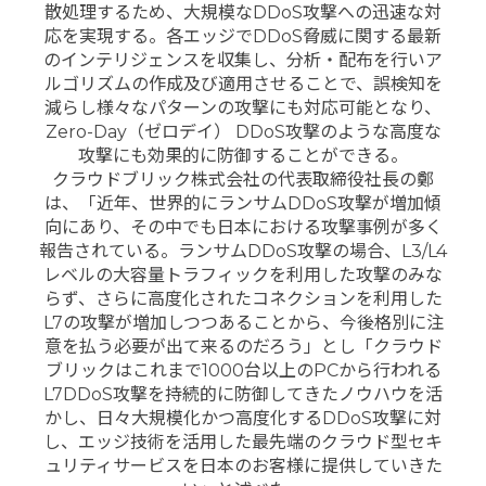
散処理するため、大規模なDDoS攻撃への迅速な対
応​を実現する。各エッジでDDoS脅威に関する最新
のインテリジェンスを収集し、分析・配布を行いア
ルゴリズムの作成及び適用させることで、誤検知を
減らし様々なパターンの攻撃にも対応可能となり、
Zero-Day（ゼロデイ） DDoS攻撃のような高度な
攻撃にも効果的に防御することができる。
クラウドブリック株式会社の代表取締役社長の鄭
は、「近年、世界的にランサムDDoS攻撃が増加傾
向にあり、その中でも日本における攻撃事例が多く
報告されている。ランサムDDoS攻撃の場合、L3/L4
レベルの大容量トラフィックを利用した攻撃のみな
らず、さらに高度化されたコネクションを利用した
L7の攻撃が増加しつつあることから、今後格別に注
意を払う必要が出て来るのだろう」とし「クラウド
ブリックはこれまで1000台以上のPCから行われる
L7DDoS攻撃を持続的に防御してきたノウハウを活
かし、日々大規模化かつ高度化するDDoS攻撃に対
し、エッジ技術を活用した最先端のクラウド型セキ
ュリティサービスを日本のお客様に提供していきた