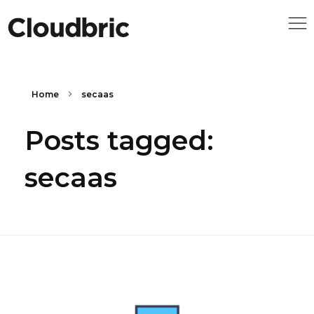
Home
secaas
Posts tagged:
secaas