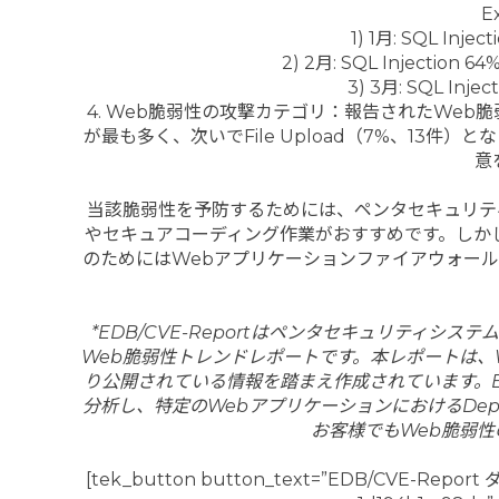
E
1) 1⽉: SQL Injec
2) 2⽉: SQL Injection 6
3) 3⽉: SQL Injec
4. Web脆弱性の攻撃カテゴリ：報告されたWeb脆弱性
が最も多く、次いでFile Upload（7%、13
意
当該脆弱性を予防するためには、ペンタセキュリテ
やセキュアコーディング作業がおすすめです。しか
のためにはWebアプリケーションファイアウォールを活
*EDB/CVE-Reportはペンタセキュリティ
Web脆弱性トレンドレポートです。本レポートは、W
り公開されている情報を踏まえ作成されています。ED
分析し、特定のWebアプリケーションにおけるDep
お客様でもWeb脆弱
[tek_button button_text=”EDB/CVE-Report 