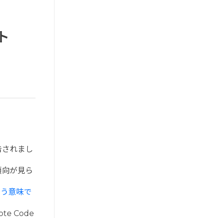
ト
告されまし
減少傾向が見ら
いう意味
で
e Code