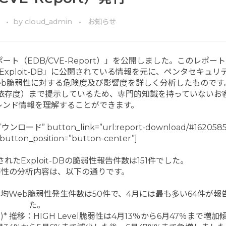
by
cloud_admin
お知らせ
ート（EDB/CVE-Report）」を公開しました。このレポート
ploit-DB」に公開されている情報を元に、ペンタセキュリ
eb脆弱性に対する危険度及び影響度を詳しく分析したものです
y（依存度）まで提示しているため、専門的知識を持っていないお
レンド情報を理解することができます。
ダウンロード” button_link=”url:report-download/#162058
 button_position=”button-center”]
れたExploit-DBの脆弱性報告件数は151件でした。
弱性の分析内容は、以下の通りです。
月平均Web脆弱性発生件数は50件で、4月には最も多い64件が報
た。
g System)* 推移：HIGH Level脆弱性は4⽉13％から6⽉47％まで