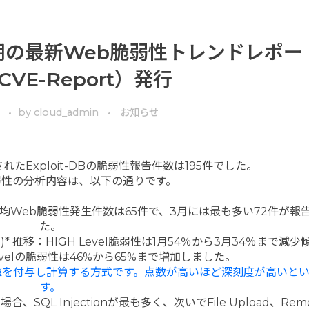
半期の最新Web脆弱性トレンドレポー
CVE-Report）発行
by
cloud_admin
お知らせ
れたExploit-DBの脆弱性報告件数は195件でした。
弱性の分析内容は、以下の通りです。
月平均Web脆弱性発生件数は65件で、3月には最も多い72件が報
た。
g System)* 推移：HIGH Level脆弱性は1⽉54％から3⽉34％まで
Levelの脆弱性は46%から65%まで増加しました。
重値を付与し計算する方式です。点数が高いほど深刻度が高いと
す。
SQL Injectionが最も多く、次いでFile Upload、Remot