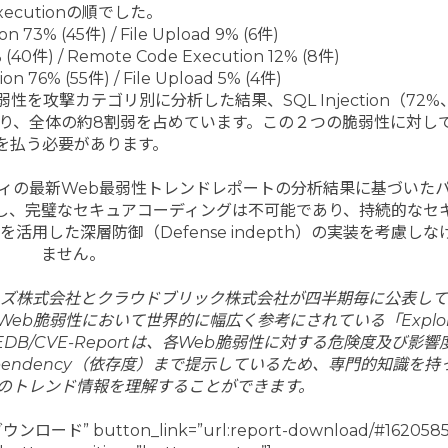
xecutionの順でした。
tion 73% (45件) / File Upload 9% (6件)
4% (40件) / Remote Code Execution 12% (8件)
tion 76% (55件) / File Upload 5% (4件)
を攻撃カテゴリ別に分析した結果、SQL Injection（72%
件）となり、全体の約8割弱を占めています。この２つの脆弱性に対し
を払う必要があります。
ィの最新Web最弱性トレンドレポートの分析結果に基づいた
し、完璧なセキュアコーディングは不可能であり、持続的なセ
用した深層防御（Defense indepth）の実装を考慮し
ません。
システムズ株式会社とクラウドブリック株式会社が四半期毎に公表し
eb脆弱性において世界的に幅広く参考にされている「Exploit
B/CVE-Reportは、各Web脆弱性に対する危険度及び影響
endency（依存度）まで提示しているため、専門的知識を持
性のトレンド情報を理解することができます。
ダウンロード” button_link=”url:report-download/#162058