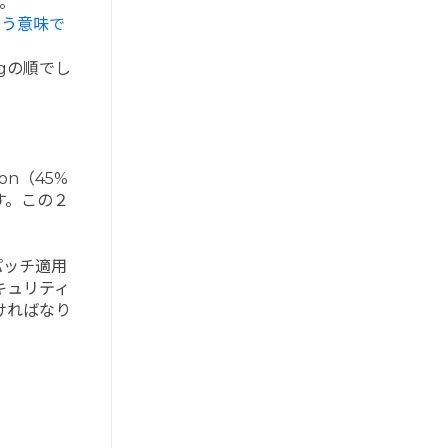
た。
いう意味
で
ingの順でし
on（45%
ます。この２
パッチ適用
キュリティ
なければなり