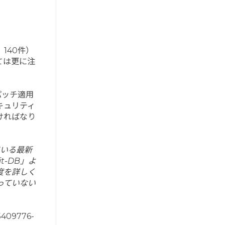
、140件）
ては更に注
パッチ適用
キュリティ
なければなり
ている最新
-DB」よ
度を詳しく
っていない
5409776-