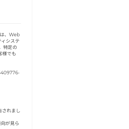
は、Web
ティシステ
。特定の
客様でも
5409776-
告されまし
増加傾向が見ら