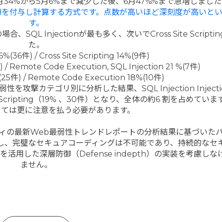
は4月34%から5月6%まで減少した後、6月47%%まで急増しまし
重値を付与し計算する方式です。点数が高いほど深刻度が高いと
す。
QL Injectionが最も多く、次いでCross Site Script
た。
6%(36件) / Cross Site Scripting 14%(9件)
件) / Remote Code Execution, SQL Injection 21 %(7件)
5%(25件) / Remote Code Execution 18%(10件)
攻撃カテゴリ別に分析した結果、SQL Injection Injecti
ing Scripting（19% 、30件）となり、全体の約6 割を占めてい
しては更に注意を払う必要があります。
ィの最新Web最弱性トレンドレポートの分析結果に基づいた
し、完璧なセキュアコーディングは不可能であり、持続的なセ
用した深層防御（Defense indepth）の実装を考慮し
ません。