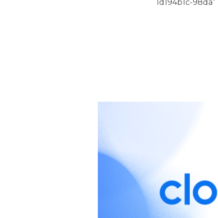
1d194b1c-98da”