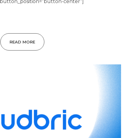
 button_position=”button-center”]
READ MORE