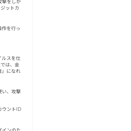
攻撃をしか
レジットカ
操作を行っ
イルスを仕
近では、金
者」になれ
使い、攻撃
ウントID
グインのた