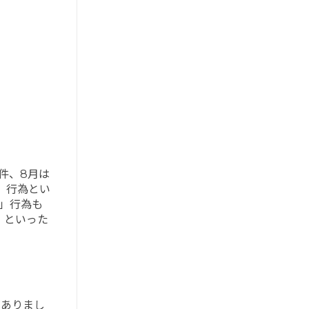
件、8月は
」行為とい
ン」行為も
」といった
がありまし