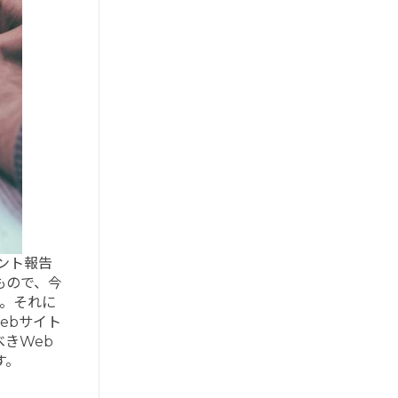
デント報告
もので、今
す。それに
ebサイト
きWeb
す。