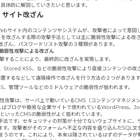
て具体的に解説していきたいと思います。
サイト改ざん
Webサイト内のコンテンツやシステムが、攻撃者によって意図
トを改ざんする際の攻撃手法としては主に脆弱性攻撃による改
改ざん、パスワードリスト攻撃の３種類があります。
. 脆弱性攻撃による改ざん
攻撃することにより、最終的に改ざんを実現します。
Stored XSS、などの脆弱性攻撃により直接コンテンツの改
設置するなどして遠隔操作で改ざんを行う方法の２つがあります
MS、管理ツールなどのミドルウェアの脆弱性が狙われます。
性攻撃は、サーバ上で動いているCMS（コンテンツマネジメ
ログや簡易な企業サイトで使われているWordPress、Joo
OOPSといったCMSの脆弱性がよく狙われています。
る手法です。セキュリティの対策が十分でないウェブサイトに、
ます。攻撃者がそのフォームへ不正な内容を盛り込んだSQL文
しまうのです。これにより、本来は隠されているはずのデータが