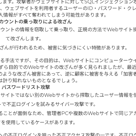
します。攻撃者がウェブサイトに対してSQLインジェクション
い、ウェブサイトを利用者するユーザーのID・パスワード・ク
人情報がすべて奪われてしまう可能性があります。
アカウントの乗っ取りによる改ざん
カウントの情報を窃取して乗っ取り、正規の方法でWebサイト
て改ざんします。
改ざんが行われるため、被害に気づきにくい特徴があります。
する手法ですが、その目的は、Webサイトにコンピューターウ
ずら目的でのWebサイトの改ざんが多く見られましたが、最
のような改ざん被害にあって、逆に顧客に被害を与える「加害
は計り知れないものとなるでしょう。
. パスワードリスト攻撃
bサイトではない別のWebサイトから搾取したユーザー情報を
トで不正ログインを試みるサイバー攻撃です。
ることが面倒なため、管理者PCや複数のWebサイトで同じアカ
ドを使用しているケースがあります。
への不正ログインを狙った不正アクセス攻撃の一です。不正ロ