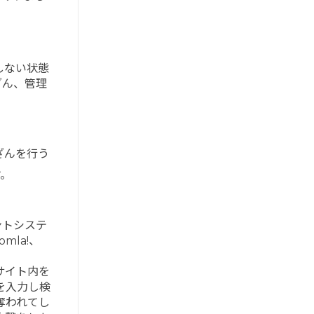
しない状態
ざん、管理
ざんを行う
。
ントシステ
mla!、
サイト内を
を入力し検
奪われてし