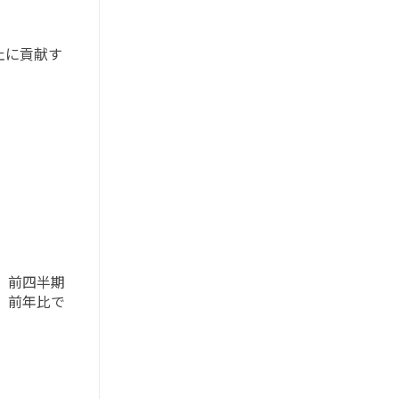
止に貢献す
で、前四半期
で、前年比で