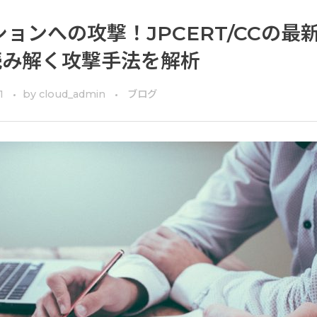
ョンへの攻撃！JPCERT/CCの最
読み解く攻撃手法を解析
1
by
cloud_admin
ブログ