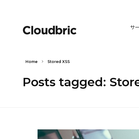
サ
Home
Stored XSS
Posts tagged: Stor