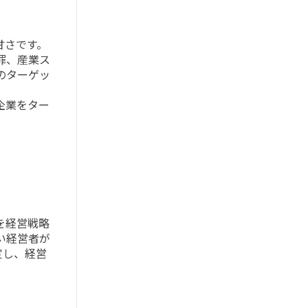
甘さです。
罪、産業ス
のターゲッ
企業をター
を経営戦略
い経営者が
定し、経営