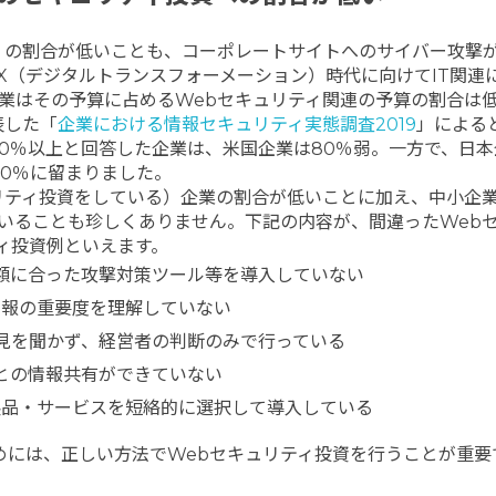
）の割合が低いことも、コーポレートサイトへのサイバー攻撃
X（デジタルトランスフォーメーション）時代に向けてIT関連
業はその予算に占めるWebセキュリティ関連の予算の割合は
表した「
企業における情報セキュリティ実態調査2019
」によると
10％以上と回答した企業は、米国企業は80％弱。一方で、日
30％に留まりました。
リティ投資をしている）企業の割合が低いことに加え、中小企
いることも珍しくありません。下記の内容が、間違ったWeb
ィ投資例といえます。
額に合った攻撃対策ツール等を導入していない
情報の重要度を理解していない
見を聞かず、経営者の判断のみで行っている
との情報共有ができていない
製品・サービスを短絡的に選択して導入している
めには、正しい方法でWebセキュリティ投資を行うことが重要