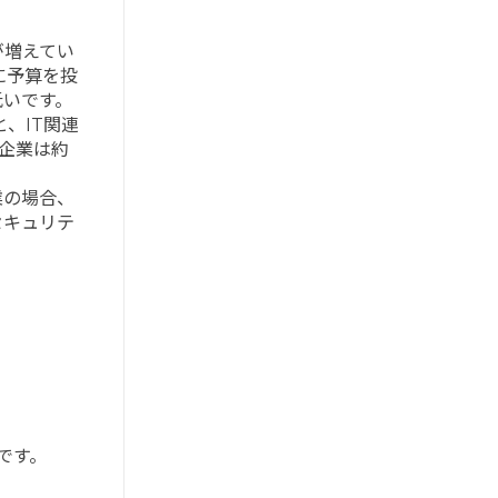
が増えてい
に予算を投
低いです。
、IT関連
本企業は約
業の場合、
セキュリテ
です。