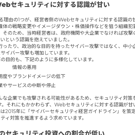
eb
セキュリティに対する認識が甘い
る理由の1つが、経営者側のWebセキュリティに対する認識の
織体の戦略変更やイメージダウン・株価操作などを狙う組織犯
。そのため、当時経営者は、政府機関や大企業でなければ攻撃
ないという認識を抱えていました。
行ったり、政治的な目的を持ったサイバー攻撃ではなく、中小
たサイバー攻撃も増加しています。
撃の目的も、下記のように多様化しています。
情報の悪用
用度やブランドイメージの低下
業やサービスの中断や停止
んな企業でも攻撃される可能性があるため、セキュリティ対策
す。それにもかかわらず、Webセキュリティに対する認識が甘
）は2015年に「サイバーセキュリティ経営ガイドライン」を策
リティ対策を推進するよう求めています。
のセキュリティ投資への割合が低い