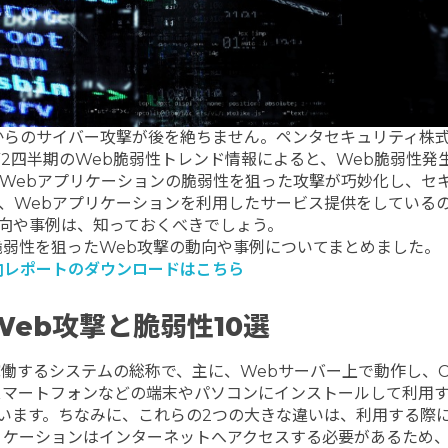
からのサイバー攻撃が後を絶ちません。ペンタセキュリティ株
第2四半期のWeb脆弱性トレンド情報によると、
Web脆弱性発
た。Webアプリケーションの脆弱性を狙った攻撃が巧妙化し、セ
、Webアプリケーションを利用したサービス提供をしている
動向や事例は、知っておくべきでしょう。
脆弱性を狙ったWeb攻撃の動向や事例についてまとめました。
向レポートのダウンロードはこちら
eb攻撃と脆弱性10選
働するシステムの総称で、主に、Webサーバー上で動作し、Ch
スマートフォンなどの端末やパソコンにインストールして利用
います。
ちなみに、これらの2つの大きな違いは、利用する際
リケーションはインターネットへアクセスする必要があるため