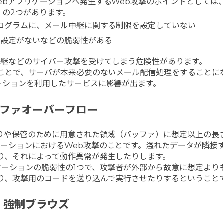
ebアプリケーションへ発生するWeb攻撃のポイントとしては
の2つがあります。
ログラムに、メール中継に関する制限を設定していない
も設定がないなどの脆弱性がある
中継などのサイバー攻撃を受けてしまう危険性があります。
ことで、サーバが本来必要のないメール配信処理をすることに
ーションを利用したサービスに影響が出ます。
ファオーバーフロー
りや保管のために用意された領域（バッファ）に想定以上の長
ケーションにおけるWeb攻撃のことです。溢れたデータが隣接
り、それによって動作異常が発生したりします。
ケーションの脆弱性の1つで、攻撃者が外部から故意に想定より
り、攻撃用のコードを送り込んで実行させたりするということ
強制ブラウズ