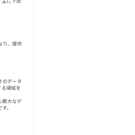
、主に下記
なり、提供
さのデータ
する領域を
も膨大なデ
です。