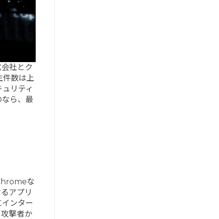
式会社とク
生件数は上
キュリティ
のなら、最
romeな
するアプリ
にインター
、攻撃者か