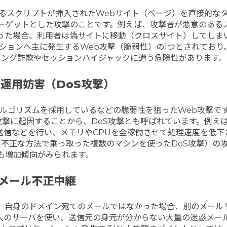
るスクリプトが挿入されたWebサイト（ページ）を直接的な
ーゲットとした攻撃のことです。
例えば、攻撃者が悪意のある
った場合、利用者は偽サイトに移動（クロスサイト）してしま
ションへ主に発生するWeb攻撃（脆弱性）の1つとされており
シング詐欺やセッションハイジャックに遭う危険性があります。
運用妨害（DoS攻撃）
ルゴリズムを採用しているなどの脆弱性を狙ったWeb攻撃で
攻撃に起因することから、DoS攻撃とも呼ばれています。
例えば
送信などを行い、メモリやCPUを全稼働させて処理速度を低下
（不正な方法で乗っ取った複数のマシンを使ったDoS攻撃）の
も増加傾向がみられます。
メール不正中継
際、自身のドメイン宛てのメールではなかった場合、別のメール
人のサーバを使い、送信元の身元が分からない大量の迷惑メー