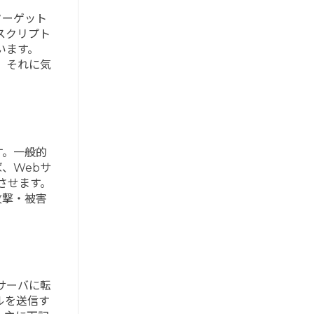
ターゲット
スクリプト
います。
、それに気
す。一般的
、Webサ
させます。
攻撃・被害
サーバに転
ルを送信す