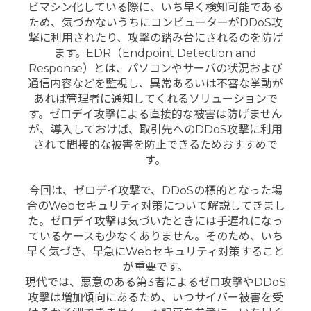
ビマシン化している際に、いち早く検知可能である
ため、気づかないうちにコンビューターがDDoS攻
撃に利用されたり、攻撃の踏み台にされるのを防げ
ます。EDR（Endpoint Detection and
Response）とは、パソコンやサーバの状況および
通信内容などを監視し、異常あるいは不審な挙動が
あれば管理者に通知してくれるソリューションで
す。ゼロデイ攻撃による直接的な被害は防げません
が、導入しておけば、取引先へのDDoS攻撃に利用
されて間接的な被害を防止できるためおすすめで
す。
今回は、ゼロデイ攻撃で、DDoSの標的となった場
合のWebセキュリティ対策について解説してきまし
た。ゼロデイ攻撃は気づいたときには手遅れになっ
ているケースも少なくありません。そのため、いち
早く気づき、早急にWebセキュリティ対策すること
が重要です。
現代では、悪意のある第3者によるゼロ攻撃やDDoS
攻撃は増加傾向にあるため、いつサイバー被害を受