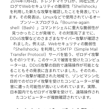
2014年11月4日、トレンドマイクロが、同社公式ブ
ログでWebセキュリティの脆弱性「Shellshock」
を利用した新たな攻撃を確認したことを発表してい
ます。その発表は、Linuxなどで使用されているオー
プンソースプログラム「Bourne-again
shell（Bash）」コマンドシェルに重大な脆弱性が
見つかったことが発端で、その対策完了までに、
DDoS攻撃などのさまざまなサイバー攻撃が確認さ
れました。例えば、Webセキュリティの脆弱性
「Shellshock」を利用してSMTP（Simple Mail
Transfer Protocol）サーバを狙う、ゼロデイ攻撃
もその1つです。このケースで被害を受けたコンピュ
ーターは、DDoS攻撃の目的で遠隔操作が可能とな
ることもその発表に含まれていました。そのため、
サイバー攻撃が確認された地域で、ゾンビマシン化
目的でのゼロデイ攻撃を受けたコンピューターが被
害に遭った可能性が高いといわれています。実際、
日本国内でもゼロデイ攻撃を受けて、遠隔操作され
たコンピューターが複数確認されています。