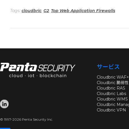
Tags:
cloudbric
,
G2
,
Top Web Application Firewalls
サービス
Cloudbric WAF+
Cloudbric 脆弱
Cloudbric RAS
Cloudbric Labs
Cloudbric WMS
Cloudbric Mana
Cloudbric VPN
© 1997-2026 Penta Security Inc.