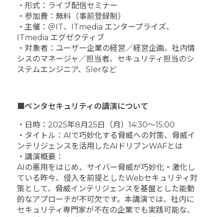
・形式：ライブ配信セミナー
・参加費：無料（事前登録制）
・主催：＠IT、ITmedia エンタープライズ、
ITmedia エグゼクティブ
・対象者：ユーザー企業の経営／経営企画、社内情
シスのマネージャ／担当者、セキュリティ担当のシ
ステムエンジニア、SIerなど
■ペンタセキュリティの講演について
・日時：2025年8月25日（月）14:30～15:00
・タイトル：AIで巧妙化する脅威への対策、脅威イ
ンテリジェンスを活用したAIドリブンWAFとは
・講演概要：
AIの悪用をはじめ、サイバー脅威が巧妙化・激化し
ている昨今、侵入を前提としたWebセキュリティ対
策として、脅威インテリジェンスを基盤とした能動
的なアプローチが不可欠です。本講演では、社内に
セキュリティ専門家が不在の企業でも実践可能な、