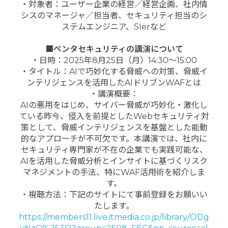
・対象者：ユーザー企業の経営／経営企画、社内情
シスのマネージャ／担当者、セキュリティ担当のシ
ステムエンジニア、SIerなど
■ペンタセキュリティの講演について
・日時：2025年8月25日（月）14:30～15:00
・タイトル：AIで巧妙化する脅威への対策、脅威イ
ンテリジェンスを活用したAIドリブンWAFとは
・講演概要：
AIの悪用をはじめ、サイバー脅威が巧妙化・激化し
ている昨今、侵入を前提としたWebセキュリティ対
策として、脅威インテリジェンスを基盤とした能動
的なアプローチが不可欠です。本講演では、社内に
セキュリティ専門家が不在の企業でも実践可能な、
AIを活用した脅威分析とインサイトに基づくリスク
マネジメントの手法、特にWAF活用術を紹介しま
す。
・視聴方法：下記のサイトにて事前登録をお願いい
たします。
https://members11.live.itmedia.co.jp/library/ODg