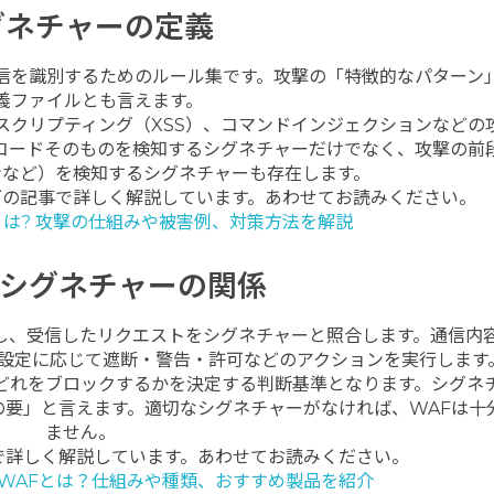
グネチャーの定義
信を識別するためのルール集です。攻撃の「特徴的なパターン
義ファイルとも言えます。
スクリプティング（XSS）、コマンドインジェクションなどの
コードそのものを検知するシグネチャーだけでなく、攻撃の前
ンなど）を検知するシグネチャーも存在します。
下の記事で詳しく解説しています。あわせてお読みください。
とは? 攻撃の仕組みや被害例、対策方法を解説
とシグネチャーの関係
視し、受信したリクエストをシグネチャーと照合します。通信内
は設定に応じて遮断・警告・許可などのアクションを実行します
どれをブロックするかを決定する判断基準となります。シグネ
の要」と言えます。適切なシグネチャーがなければ、WAFは十
ません。
で詳しく解説しています。あわせてお読みください。
WAFとは？仕組みや種類、おすすめ製品を紹介