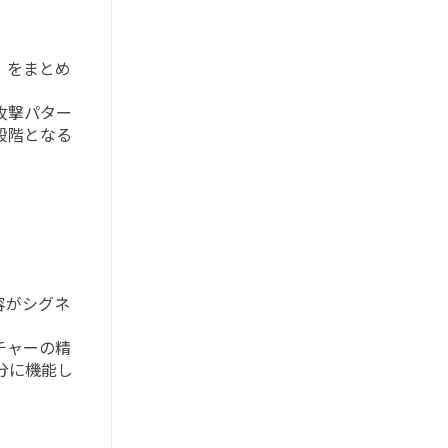
」をまとめ
攻撃パター
段階となる
容がシグネ
。
チャーの精
分に機能し