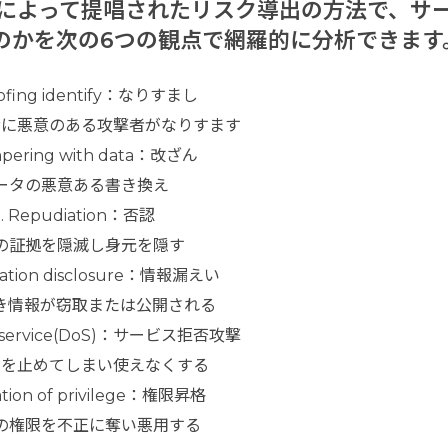
社によって提唱されたリスク導出の方法で、サ
のかを次の6つの観点で網羅的に分析できます
ofing identify：なりすまし
者に悪意のある攻撃者がなりすます
pering with data：改ざん
ータの悪意ある書き換え
Repudiation：否認
の証拠を隠滅し身元を隠す
mation disclosure：情報漏えい
き情報が窃取または公開される
of service(DoS)：サービス拒否攻撃
スを止めてしまい使えなくする
ation of privilege：権限昇格
の権限を不正に奪い悪用する