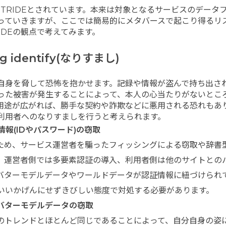
TRIDEとされています。本来は対象となるサービスのデータ
っていきますが、ここでは簡易的にメタバースで起こり得るリ
RIDEの観点で考えてみます。
ng identify(なりすまし)
自身を脅して恐怖を抱かせます。記録や情報が盗んで持ち出さ
った被害が発生することによって、本人の心当たりがないとこ
用途が広がれば、勝手な契約や詐欺などに悪用される恐れもあ
利用者へのなりすましを行うと考えられます。
情報(IDやパスワード)の窃取
ため、サービス運営者を騙ったフィッシングによる窃取や辞書
。運営者側では多要素認証の導入、利用者側は他のサイトとの
バターモデルデータやワールドデータが認証情報に紐づけられ
いいかげんにせずきびしい態度で対処する必要があります。
バターモデルデータの窃取
のトレンドとほとんど同じであることによって、自分自身の姿