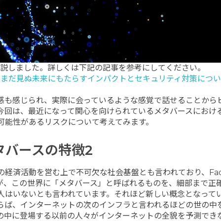
解説しました。詳しくは下記の記事を参考にしてください。
、まだ見ぬ未来にもたらすインパクトとセキュリティ対策につい
感も感じられ、実際に会っているような感覚で話せることから
今回は、最近になって関心を向けられているメタバースにおけ
可能性があるリスクについて考えてみます。
タバースの特徴2
経済活動を営む上で不可欠な社会基盤とも言われており、Face
すが、この世界に「メタバース」と呼ばれるものを、細部まで正
人はいないとも言われています。それほど新しい概念となって
らば、インターネットの次のインフラと言われるほどの世の中
の中に登場する以前の人々がインターネットの全貌を予測でき