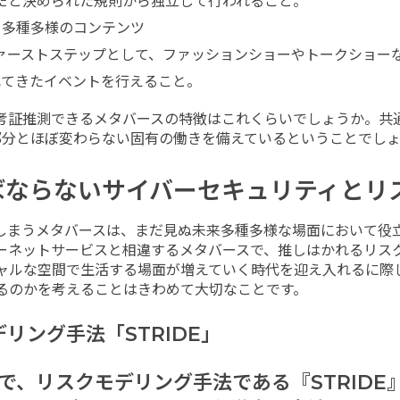
だと決められた規則から独立して行われること。
多種多様のコンテンツ
ァーストステップとして、ファッションショーやトークショー
れてきたイベントを行えること。
考証推測できるメタバースの特徴はこれくらいでしょうか。共
部分とほぼ変わらない固有の働きを備えているということでしょ
ばならないサイバーセキュリティとリ
しまうメタバースは、まだ見ぬ未来多種多様な場面において役
ーネットサービスと相違するメタバースで、推しはかれるリス
ャルな空間で生活する場面が増えていく時代を迎え入れるに際
るのかを考えることはきわめて大切なことです。
リング手法「STRIDE」
、リスクモデリング手法である『STRIDE