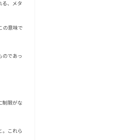
れる、メタ
この意味で
ものであっ
に制限がな
と。これら