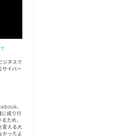
て
ビジネスで
るサイバー
book、
確に成り行
いるため、
を変える大
なかったよ