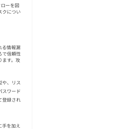
フローを図
スクについ
れる情報漏
ろで信頼性
ります。攻
型や、リス
パスワード
て登録され
に手を加え