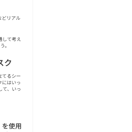
などリアル
通して考え
う。
スク
立てるシー
クにはいっ
して、いっ
』を使用