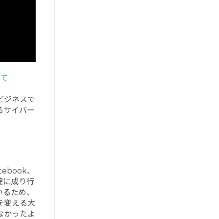
て
ビジネスで
るサイバー
book、
確に成り行
いるため、
を変える大
なかったよ