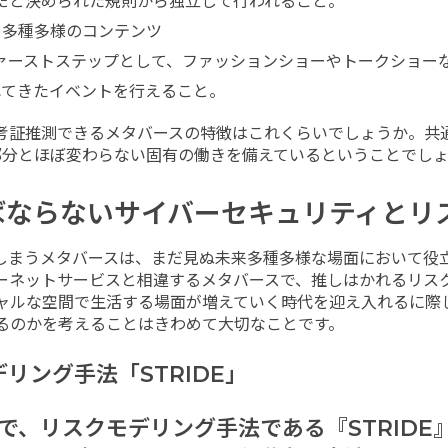
だと決められた規則から独立して行われること。
多種多様のコンテンツ
ァーストステップとして、ファッションショーやトークショー
れてきたイベントを行えること。
考証推測できるメタバースの特徴はこれくらいでしょうか。共
部分とほぼ変わらない固有の働きを備えているということでしょ
ばならないサイバーセキュリティとリ
しまうメタバースは、まだ見ぬ未来多種多様な場面において役
ーネットサービスと相違するメタバースで、推しはかれるリス
ャルな空間で生活する場面が増えていく時代を迎え入れるに際
るのかを考えることはきわめて大切なことです。
リング手法「STRIDE」
、リスクモデリング手法である『STRIDE