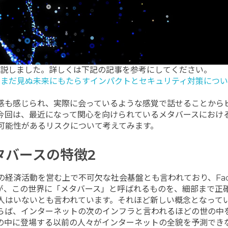
解説しました。詳しくは下記の記事を参考にしてください。
、まだ見ぬ未来にもたらすインパクトとセキュリティ対策につい
感も感じられ、実際に会っているような感覚で話せることから
今回は、最近になって関心を向けられているメタバースにおけ
可能性があるリスクについて考えてみます。
タバースの特徴2
経済活動を営む上で不可欠な社会基盤とも言われており、Face
すが、この世界に「メタバース」と呼ばれるものを、細部まで正
人はいないとも言われています。それほど新しい概念となって
らば、インターネットの次のインフラと言われるほどの世の中
の中に登場する以前の人々がインターネットの全貌を予測でき