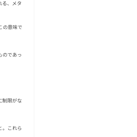
れる、メタ
この意味で
ものであっ
に制限がな
と。これら