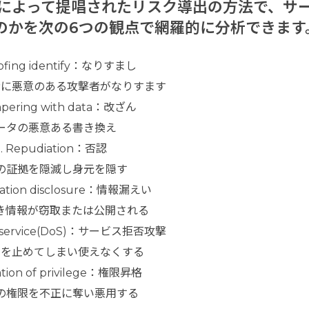
社によって提唱されたリスク導出の方法で、サ
のかを次の6つの観点で網羅的に分析できます
ofing identify：なりすまし
者に悪意のある攻撃者がなりすます
pering with data：改ざん
ータの悪意ある書き換え
Repudiation：否認
の証拠を隠滅し身元を隠す
mation disclosure：情報漏えい
き情報が窃取または公開される
of service(DoS)：サービス拒否攻撃
スを止めてしまい使えなくする
ation of privilege：権限昇格
の権限を不正に奪い悪用する