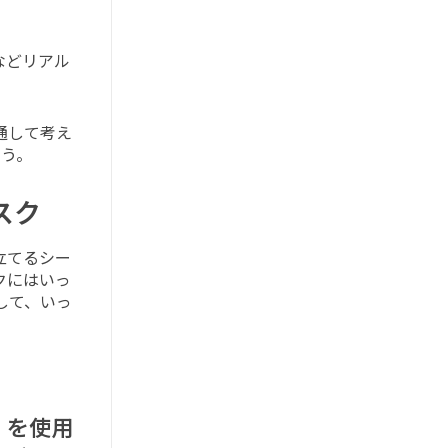
などリアル
通して考え
う。
スク
立てるシー
クにはいっ
して、いっ
』を使用