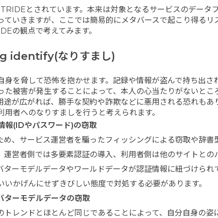
TRIDEとされています。本来は対象となるサービスのデータ
っていきますが、ここでは簡易的にメタバースで起こり得るリ
RIDEの観点で考えてみます。
ng identify(なりすまし)
自身を脅して恐怖を抱かせます。記録や情報が盗んで持ち出さ
った被害が発生することによって、本人の心当たりがないとこ
用途が広がれば、勝手な契約や詐欺などに悪用される恐れもあ
利用者へのなりすましを行うと考えられます。
情報(IDやパスワード)の窃取
ため、サービス運営者を騙ったフィッシングによる窃取や辞書
。運営者側では多要素認証の導入、利用者側は他のサイトとの
バターモデルデータやワールドデータが認証情報に紐づけられ
いいかげんにせずきびしい態度で対処する必要があります。
バターモデルデータの窃取
のトレンドとほとんど同じであることによって、自分自身の姿