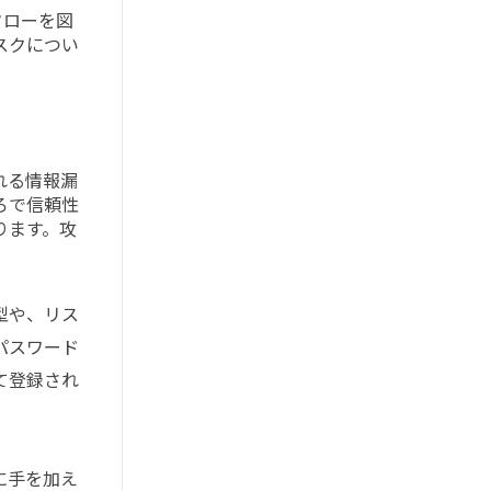
フローを図
スクについ
れる情報漏
ろで信頼性
ります。攻
型や、リス
パスワード
て登録され
に手を加え