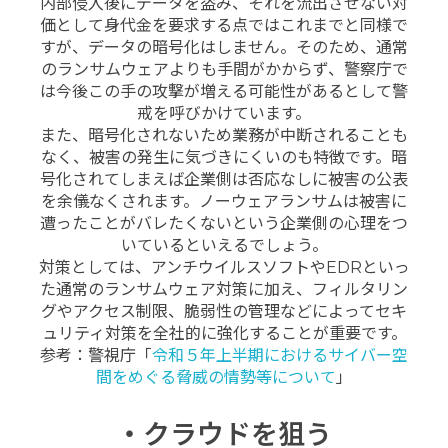
内部侵入後にデータを盗み、それを流出させない対
価として身代金を要求する点ではこれまでと同様で
すが、データの暗号化はしません。そのため、通常
のランサムウェアよりも手間がかからず、警察庁で
は今後この手の攻撃が増える可能性があるとして警
戒を呼びかけています。
また、暗号化されないため業務が中断されることも
なく、被害の発生に気づきにくいのも特徴です。暗
号化されてしまえば企業側は否応なしに被害の公表
を余儀なくされます。ノーウェアランサムは被害に
遭ったことがバレたくないという企業側の心理をつ
いているといえるでしょう。
対策としては、アンチウイルスソフトやEDRといっ
た通常のランサムウェア対策に加え、フィルタリン
グやアクセス制限、脆弱性の管理などによってセキ
ュリティ対策を全社的に強化することが重要です。
参考：警視庁「
令和５年上半期におけるサイバー空
間をめぐる脅威の情勢等について
」
・クラウドを狙う