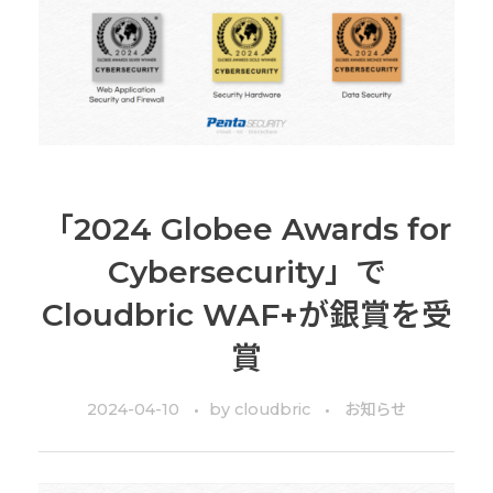
「2024 Globee Awards for
Cybersecurity」で
Cloudbric WAF+が銀賞を受
賞
2024-04-10
by
cloudbric
お知らせ