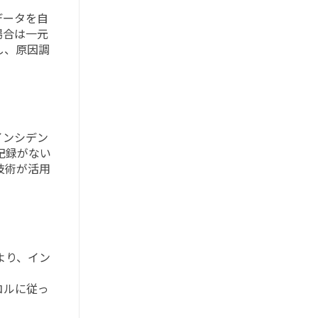
データを自
場合は一元
し、原因調
インシデン
記録がない
技術が活用
より、イン
コルに従っ