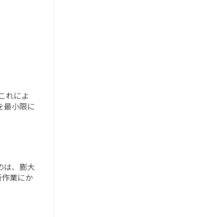
これによ
を最小限に
のは、膨大
析作業にか