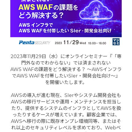
2023年11月29日（水）
にオンラインセミナー『「専
門外なのでわからない」
では済まされない
AWS WAFの課題をどう解決する？ 〜
AWSインフラ
でAWS WAFを付帯したいSIer・
開発会社向け〜』
を開催いたします。
AWSの導入が進む現在、
SIerやシステム開発会社も
AWSの移行サービスや運用・
メンテナンスを担当し
たり、
提供するシステムのインフラとしてAWSを扱
ったりするケースが
増えています。顧客企業では、
AWSへ移行の際に既存オンプレ環境同等、
またはそ
れ以上のセキュリティレベルを求めており、
Webベ