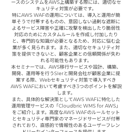
ースのシステムをAWS上構築する際には、
適切なセ
キュリティ対策が必要です。
特にAWS WAFの運用については、
導入と運用が簡
単そうで付帯するものの、
意図しない過剰な遮断に
よるサービス障害や正確に攻撃を検出した
り脆弱性
対応のためにカスタムルールを作成し付加したり
と、
専門的な知識が必要となるため、
対応に悩む企
業が多く見られます。また、
適切なセキュリティ対
策を提供できないと、
顧客企業との信頼関係が失わ
れる可能性もあります。
本セミナーでは、AWS移行サービスや設計、構築、
開発、
運用等を行うSIerと開発会社が顧客企業に提
案する際、
Webセキュリティ対策で導入すべき
AWS
WAFにおいて考慮すべき3つのポイントを解説
します。
また、具体的な解決策としてAWS
WAFに特化した
運用管理サービスの「Cloudbric
WMS for AWS」
をご紹介します。高度なAWS
WAFのルールセット
とセキュリティ専門家のマネージドサービス
が付帯
されており、
直感的で情報性のあるユーザーフレン
ドリーなインターフェースを
提供します。