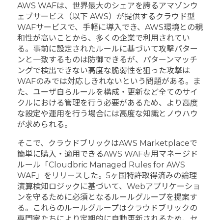
AWS WAFは、世界最大のシェアを誇るアマゾンウ
ェブサービス（以下 AWS）が提供するクラウド型
WAFサービスで、手軽に導入でき、AWS環境との親
和性が高いことから、多くの企業で利用されてい
る。事前に設定されたルールに基づいて攻撃パター
ンと一致するものは防御できるが、パターンマッチ
ングで検出できない高度な脆弱性を狙った攻撃は
WAFのみでは対応しきれないという問題がある。ま
た、ユーザ自らルールを構成・更新など全てのサイ
クルにおける管理を行う必要があるため、より高度
な設定や運用を行う場合には高度な知識とノウハウ
が求められる。
そこで、クラウドブリックはAWS Marketplaceで
簡単に購入・適用できるAWS WAF専用マネージド
ルール「Cloudbric Managed Rules for AWS
WAF」をリリースした。5ヶ国特許取得済みの論理
演算検知ロジックに基づいて、Webアプリケーショ
ンを守るために必須となるルールグループを提案す
る。これらのルールグループはクラウドブリックの
専門家たちにより定期的に自動更新されるため、セ