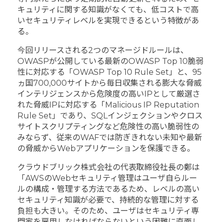
キュリティに関する知識がなくても、低コストで高
いセキュリティレベルを実現できるという特徴があ
る。
今回リリースされる2つのマネージドルールは、
OWASPが公開している最新のOWASP Top 10脆弱
性に対応する「OWASP Top 10 Rule Set」と、95
ヵ国700,000サイトから毎日収集される膨大な脅威
インテリジェンスから危険度の高いIPとして厳選さ
れた脅威IPに対応する「Malicious IP Reputation
Rule Set」であり、SQLインジェクションやクロス
サイトスクリプティングなど危険性の高い脆弱性の
みならず、従来のWAFでは防ぎきれない未知や最新
の脅威からWebアプリケーションを保護できる。
クラウドブリック株式会社の代表取締役社長の鄭は
「AWSのWebセキュリティ管理はユーザ自らルー
ルの構成・管理する方法であるため、レベルの高い
セキュリティ知識が必要で、持続的な管理に対する
負担も大きい。そのため、ユーザはセキュリティ専
門家を雇用しなければならないという困難に直面し