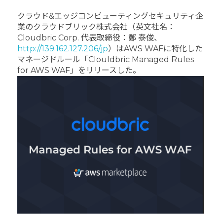
クラウド&エッジコンピューティングセキュリティ企
業のクラウドブリック株式会社（英文社名：
Cloudbric Corp. 代表取締役：鄭 泰俊、
http://139.162.127.206/jp
）はAWS WAFに特化した
マネージドルール「Clouldbric Managed Rules
for AWS WAF」をリリースした。