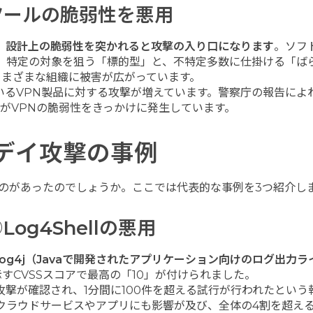
ツールの脆弱性を悪用
、設計上の脆弱性を突かれると攻撃の入り口になります
。ソフ
、特定の対象を狙う「標的型」と、不特定多数に仕掛ける「ば
さまざまな組織に被害が広がっています。
いるVPN製品に対する攻撃が増えています。警察庁の報告によ
がVPNの脆弱性をきっかけに発生しています。
デイ攻撃の事例
のがあったのでしょうか。ここでは代表的な事例を3つ紹介し
Log4Shellの悪用
che Log4j（Javaで開発されたアプリケーション向けのログ出力
すCVSSスコアで最高の「10」が付けられました。
撃が確認され、1分間に100件を超える試行が行われたという
た大手のクラウドサービスやアプリにも影響が及び、全体の4割を超え