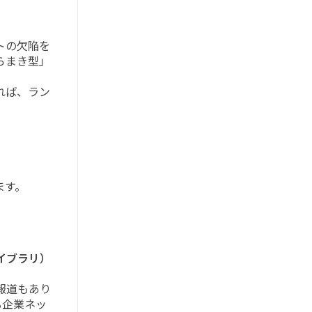
トの欠陥を
らまき型」
れば、ラン
ます。
ライブラリ）
報道もあり
る企業ネッ