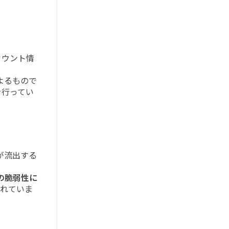
カウント情
よるもので
を行ってい
い
が流出する
の脆弱性に
られていま