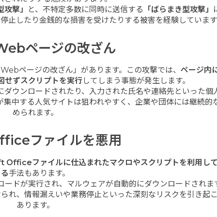
型攻撃」
と、不特定多数に同時に送信する
「ばらまき型攻撃」
を停止したり金銭的な損害を受けたりする被害を経験しています
Webページの改ざん
「Webページの改ざん」があります。この攻撃では、
ページ内
図せずスクリプトを実行
してしまう事態が発生します。
にダウンロードされたり、入力された氏名や連絡先といった個
が集中する人気サイトは狙われやすく、企業や団体には継続的
められます。
fficeファイルを悪用
soft Officeファイルに仕込まれたマクロやスクリプトを利用し
る
手法もあります。
コードが実行され、マルウェアが自動的にダウンロードされま
けられ、情報漏えいや業務停止といった深刻なリスクを引き起
あります。