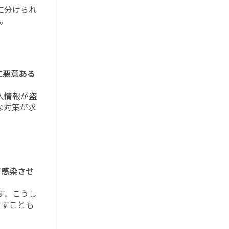
に分けられ
。
に悪意ある
人情報が盗
な対策が求
て感染させ
す。こうし
こすことも