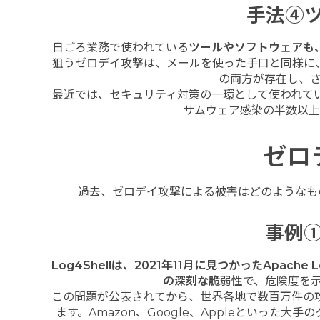
手法④
日ごろ業務で使われている
ツールやソフトウェアも
狙うゼロデイ攻撃は、メールを使った手口と同様に
の両方が存在し、
最近では、セキュリティ対策の一環として使われて
サムウェア感染の半数以上
ゼロ
過去、ゼロデイ攻撃による被害はどのようなも
事例①
Log4Shellは、2021年11月に見つかったApa
の深刻な脆弱性
で、危険度を示
この問題が公表されてから、世界各地で数百万件の攻
ます。Amazon、Google、Appleといっ