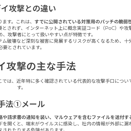
デイ攻撃との違い
ります。これは、
すでに公開されている対策用のパッチの脆弱
要とされず、インターネット上に概念実証コード（PoC）や攻
め、攻撃者にとって扱いやすい点が特徴です。
テム破壊など深刻な被害に発展するリスクが高くなるため、十
必要とされています。
イ攻撃の主な手法
こでは、近年特に多く確認されている代表的な攻撃手口につい
す。
手法①メール
絡や請求書の通知を装い、マルウェアを含むファイルを送付す
DFを開くと、端末がウイルスに感染し、社内の情報が外部に漏
スされたりする危険があります。