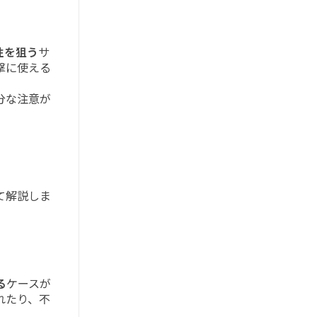
性を狙う
サ
撃に使える
分な注意が
て解説しま
る
ケースが
れたり、不