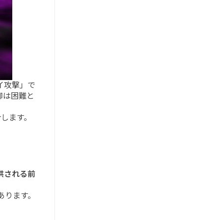
イ攻撃」で
御は困難と
します。
供される前
あります。