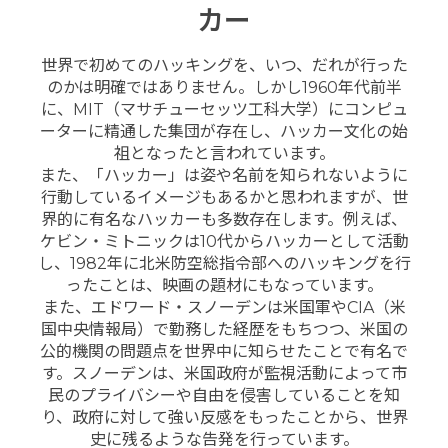
カー
世界で初めてのハッキングを、いつ、だれが行った
のかは明確ではありません。しかし1960年代前半
に、MIT（マサチューセッツ工科大学）にコンピュ
ーターに精通した集団が存在し、ハッカー文化の始
祖となったと言われています。
また、「ハッカー」は姿や名前を知られないように
行動しているイメージもあるかと思われますが、世
界的に有名なハッカーも多数存在します。例えば、
ケビン・ミトニックは10代からハッカーとして活動
し、1982年に北米防空総指令部へのハッキングを行
ったことは、映画の題材にもなっています。
また、エドワード・スノーデンは米国軍やCIA（米
国中央情報局）で勤務した経歴をもちつつ、米国の
公的機関の問題点を世界中に知らせたことで有名で
す。スノーデンは、米国政府が監視活動によって市
民のプライバシーや自由を侵害していることを知
り、政府に対して強い反感をもったことから、世界
史に残るような告発を行っています。